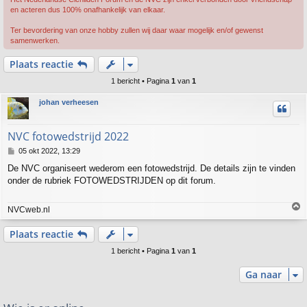
en acteren dus 100% onafhankelijk van elkaar.
Ter bevordering van onze hobby zullen wij daar waar mogelijk en/of gewenst
samenwerken.
Plaats reactie
1 bericht • Pagina
1
van
1
johan verheesen
NVC fotowedstrijd 2022
B
05 okt 2022, 13:29
e
De NVC organiseert wederom een fotowedstrijd. De details zijn te vinden
r
onder de rubriek FOTOWEDSTRIJDEN op dit forum.
i
c
h
NVCweb.nl
t
h
Plaats reactie
o
o
1 bericht • Pagina
1
van
1
g
Ga naar