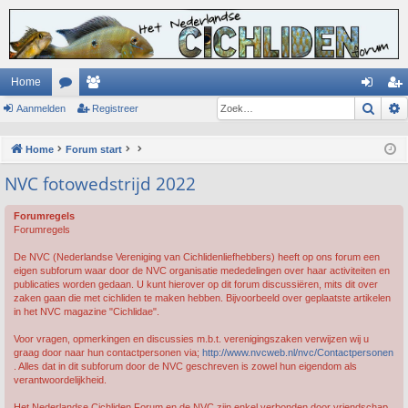
Home
Zoek
Aanmelden
or
ed
Registreer
an
eg
u
en
m
ist
Home
Forum start
m
el
re
NVC fotowedstrijd 2022
s
de
er
Forumregels
n
Forumregels
De NVC (Nederlandse Vereniging van Cichlidenliefhebbers) heeft op ons forum een
eigen subforum waar door de NVC organisatie mededelingen over haar activiteiten en
publicaties worden gedaan. U kunt hierover op dit forum discussiëren, mits dit over
zaken gaan die met cichliden te maken hebben. Bijvoorbeeld over geplaatste artikelen
in het NVC magazine "Cichlidae".
Voor vragen, opmerkingen en discussies m.b.t. verenigingszaken verwijzen wij u
graag door naar hun contactpersonen via;
http://www.nvcweb.nl/nvc/Contactpersonen
. Alles dat in dit subforum door de NVC geschreven is zowel hun eigendom als
verantwoordelijkheid.
Het Nederlandse Cichliden Forum en de NVC zijn enkel verbonden door vriendschap