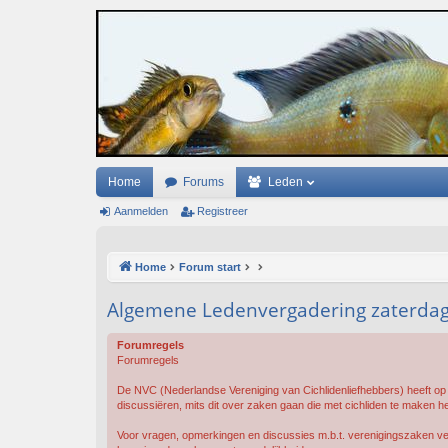
Home
Forums
Leden
Aanmelden
Registreer
Home
Forum start
Algemene Ledenvergadering zaterdag 
Forumregels
Forumregels
De NVC (Nederlandse Vereniging van Cichlidenliefhebbers) heeft op 
discussiëren, mits dit over zaken gaan die met cichliden te maken h
Voor vragen, opmerkingen en discussies m.b.t. verenigingszaken ve