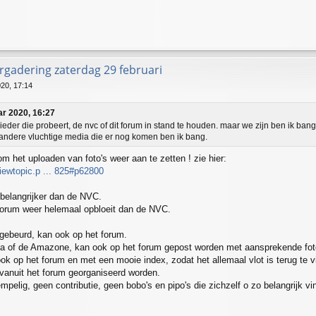
gadering zaterdag 29 februari
20, 17:14
r 2020, 16:27
eder die probeert, de nvc of dit forum in stand te houden. maar we zijn ben ik ban
 andere vluchtige media die er nog komen ben ik bang.
m het uploaden van foto's weer aan te zetten ! zie hier:
viewtopic.p ... 825#p62800
 belangrijker dan de NVC.
t forum weer helemaal opbloeit dan de NVC.
 gebeurd, kan ook op het forum.
ia of de Amazone, kan ook op het forum gepost worden met aansprekende fot
ok op het forum en met een mooie index, zodat het allemaal vlot is terug te vi
vanuit het forum georganiseerd worden.
empelig, geen contributie, geen bobo's en pipo's die zichzelf o zo belangrijk 