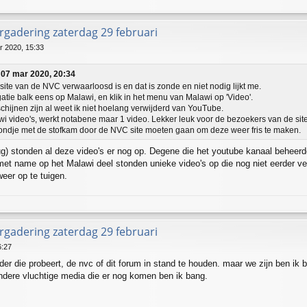
gadering zaterdag 29 februari
r 2020, 15:33
↑
07 mar 2020, 20:34
site van de NVC verwaarloosd is en dat is zonde en niet nodig lijkt me.
gatie balk eens op Malawi, en klik in het menu van Malawi op 'Video'.
schijnen zijn al weet ik niet hoelang verwijderd van YouTube.
i video's, werkt notabene maar 1 video. Lekker leuk voor de bezoekers van de site
ndje met de stofkam door de NVC site moeten gaan om deze weer fris te maken.
ug) stonden al deze video's er nog op. Degene die het youtube kanaal beheerde
nt met name op het Malawi deel stonden unieke video's op die nog niet eerder 
weer op te tuigen.
gadering zaterdag 29 februari
6:27
der die probeert, de nvc of dit forum in stand te houden. maar we zijn ben ik
ndere vluchtige media die er nog komen ben ik bang.