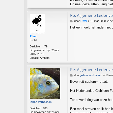
En nee, deze zitten, lang niet
Re: Algemene Ledenver
B
door
River
»
10 mar 2020, 20:2
e
Het één hoeft het ander niet 
r
i
c
River
h
Erelid
t
Berichten:
479
Lid geworden op:
25 apr
2015, 20:16
Locatie:
Arnhem
Re: Algemene Ledenver
B
door
johan verheesen
»
10 ma
e
Boven dit subforum staat:
r
i
c
Het Nederlandse Cichliden F
h
t
Ter bevordering van onze hob
johan verheesen
Berichten:
186
Een mooi streven en ik heb het
Lid geworden op:
25 apr