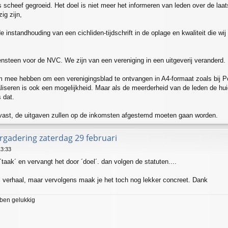
ets scheef gegroeid. Het doel is niet meer het informeren van leden over de la
ig zijn,
de instandhouding van een cichliden-tijdschrift in de oplage en kwaliteit die w
ensteen voor de NVC. We zijn van een vereniging in een uitgeverij veranderd.
m mee hebben om een verenigingsblad te ontvangen in A4-formaat zoals bij Po
italiseren is ook een mogelijkheid. Maar als de meerderheid van de leden de h
 dat.
 vast, de uitgaven zullen op de inkomsten afgestemd moeten gaan worden.
gadering zaterdag 29 februari
13:33
´taak´ en vervangt het door ´doel´. dan volgen de statuten....
i verhaal, maar vervolgens maak je het toch nog lekker concreet. Dank
 ben gelukkig