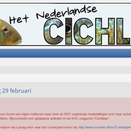
29 februari
ons forum een eigen subforum waar door de NVC organisatie mededelingen over haar activite
ebben. Bijvoorbeeld over geplaatste artikelen in het NVC magazine "Cichlidae".
rwijzen wij u graag door naar hun contactpersonen via;
http://www.nvcweb.nl/nvc/Contactpe