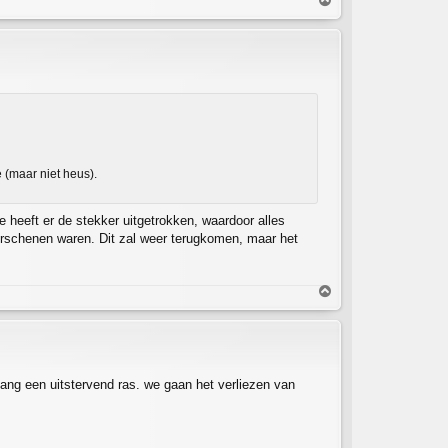
m
h
o
o
g
 (maar niet heus).
 heeft er de stekker uitgetrokken, waardoor alles
verschenen waren. Dit zal weer terugkomen, maar het
O
m
h
o
o
g
 bang een uitstervend ras. we gaan het verliezen van