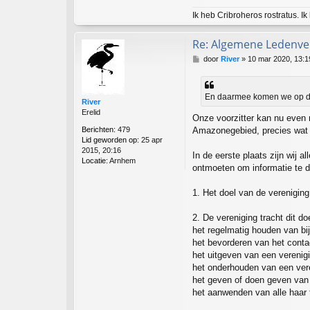
Ik heb Cribroheros rostratus. Ik
Re: Algemene Ledenver
B
door
River
»
10 mar 2020, 13:1
e
r
i
En daarmee komen we op de
c
River
h
Erelid
Onze voorzitter kan nu even 
t
Berichten:
479
Amazonegebied, precies wat 
Lid geworden op:
25 apr
2015, 20:16
In de eerste plaats zijn wij a
Locatie:
Arnhem
ontmoeten om informatie te d
1. Het doel van de vereniging
2. De vereniging tracht dit d
het regelmatig houden van b
het bevorderen van het conta
het uitgeven van een verenig
het onderhouden van een ver
het geven of doen geven van v
het aanwenden van alle haar 