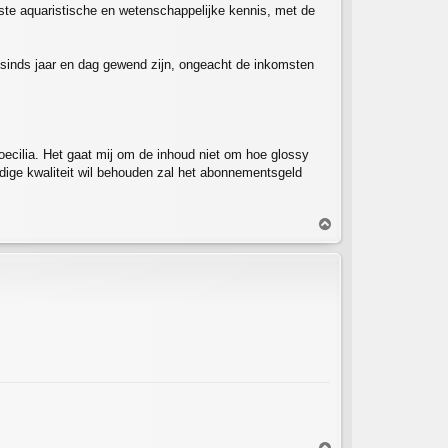
atste aquaristische en wetenschappelijke kennis, met de
ij sinds jaar en dag gewend zijn, ongeacht de inkomsten
ecilia. Het gaat mij om de inhoud niet om hoe glossy
uidige kwaliteit wil behouden zal het abonnementsgeld
O
m
h
o
o
g
O