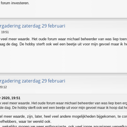
t forum investeren.
gadering zaterdag 29 februari
 19:51
 veel meer waarde. Het oude forum waar michael beheerder van was liep toen 
ag de dag. De hobby sterft ook wel een beetje uit voor mijn gevoel maar ik 
gadering zaterdag 29 februari
20:12
 2020, 19:51
ok veel meer waarde. Het oude forum waar michael beheerder van was liep toen er
e dag. De hobby sterft ook wel een beetje uit voor mijn gevoel maar ik hoop dat h
l meer waarde, zijn, later, heel veel andere mogelijkheden bijgekomen, te c
iefhebbers, waar ter wereld ook.
uit, wekelijks mogen we weer enthousiaste, ook veel jonge aquarianen verwelk