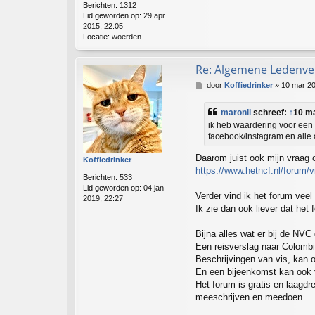
t
a
Berichten:
1312
n
Lid geworden op:
29 apr
v
2015, 22:05
e
Locatie:
woerden
r
h
Re: Algemene Ledenver
e
e
B
door
Koffiedrinker
»
10 mar 20
s
e
e
r
n
maronii
schreef:
↑
10 ma
i
ik heb waardering voor een i
c
facebook/instagram en alle
h
t
Daarom juist ook mijn vraag o
Koffiedrinker
https://www.hetncf.nl/forum/
Berichten:
533
Lid geworden op:
04 jan
Verder vind ik het forum veel
2019, 22:27
Ik zie dan ook liever dat he
Bijna alles wat er bij de NVC
Een reisverslag naar Colomb
Beschrijvingen van vis, kan o
En een bijeenkomst kan ook 
Het forum is gratis en laagdr
meeschrijven en meedoen.