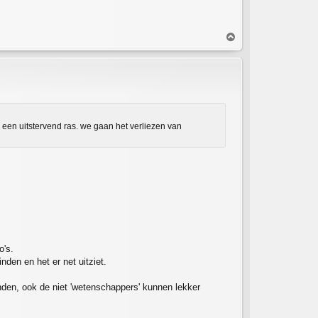
O
m
h
o
o
g
g een uitstervend ras. we gaan het verliezen van
o's.
nden en het er net uitziet.
vinden, ook de niet 'wetenschappers' kunnen lekker