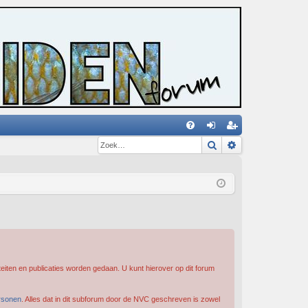
Zoek
Uitgebreid zoe
V
an
eg
&
m
ist
A
el
re
de
er
n
iten en publicaties worden gedaan. U kunt hierover op dit forum
rsonen
. Alles dat in dit subforum door de NVC geschreven is zowel