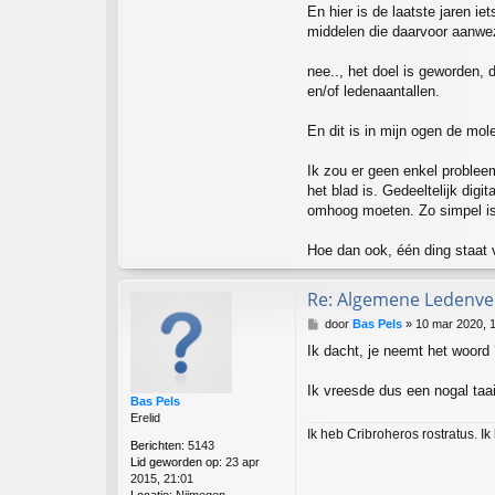
En hier is de laatste jaren i
middelen die daarvoor aanwez
nee.., het doel is geworden, 
en/of ledenaantallen.
En dit is in mijn ogen de mol
Ik zou er geen enkel problee
het blad is. Gedeeltelijk dig
omhoog moeten. Zo simpel is
Hoe dan ook, één ding staat
Re: Algemene Ledenver
B
door
Bas Pels
»
10 mar 2020, 
e
Ik dacht, je neemt het woord 
r
i
c
Ik vreesde dus een nogal taa
Bas Pels
h
Erelid
t
Ik heb Cribroheros rostratus. Ik
Berichten:
5143
Lid geworden op:
23 apr
2015, 21:01
Locatie:
Nijmegen