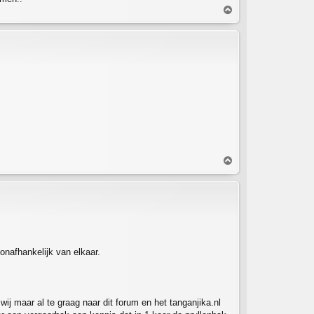
O
m
h
o
o
g
O
m
h
o
o
g
nafhankelijk van elkaar.
wij maar al te graag naar dit forum en het tanganjika.nl