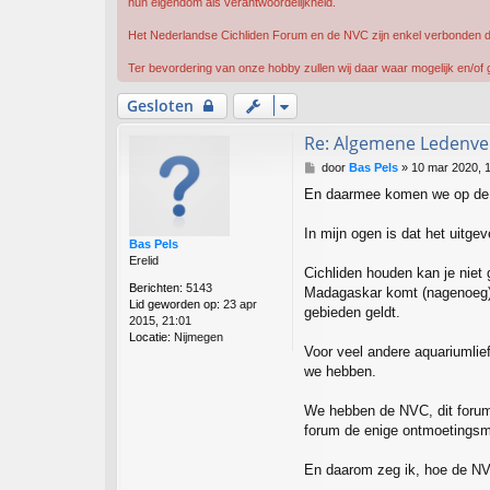
hun eigendom als verantwoordelijkheid.
Het Nederlandse Cichliden Forum en de NVC zijn enkel verbonden d
Ter bevordering van onze hobby zullen wij daar waar mogelijk en/
Gesloten
Re: Algemene Ledenver
B
door
Bas Pels
»
10 mar 2020, 
e
En daarmee komen we op de 
r
i
c
In mijn ogen is dat het uitg
Bas Pels
h
Erelid
t
Cichliden houden kan je niet
Berichten:
5143
Madagaskar komt (nagenoeg) g
Lid geworden op:
23 apr
gebieden geldt.
2015, 21:01
Locatie:
Nijmegen
Voor veel andere aquariumlief
we hebben.
We hebben de NVC, dit forum 
forum de enige ontmoetingsmo
En daarom zeg ik, hoe de NVC 