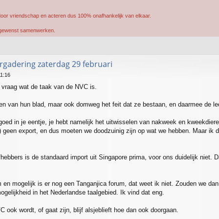
oor vriendschap en acteren dus 100% onafhankelijk van elkaar.
of gewenst samenwerken.
gadering zaterdag 29 februari
11:16
vraag wat de taak van de NVC is.
even van hun blad, maar ook domweg het feit dat ze bestaan, en daarmee de le
 goed in je eentje, je hebt namelijk het uitwisselen van nakweek en kweekdier
een export, en dus moeten we doodzuinig zijn op wat we hebben. Maar ik den
hebbers is de standaard import uit Singapore prima, voor ons duidelijk niet.
en mogelijk is er nog een Tanganjica forum, dat weet ik niet. Zouden we dan
gelijkheid in het Nederlandse taalgebied. Ik vind dat eng.
ook wordt, of gaat zijn, blijf alsjeblieft hoe dan ook doorgaan.