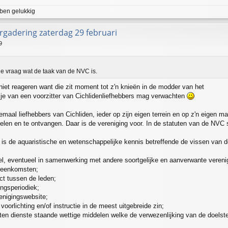
 ben gelukkig
gadering zaterdag 29 februari
9
 vraag wat de taak van de NVC is.
niet reageren want die zit moment tot z'n knieën in de modder van het
je van een voorzitter van Cichlidenliefhebbers mag verwachten
llemaal liefhebbers van Cichliden, ieder op zijn eigen terrein en op z'n eigen ma
elen en te ontvangen. Daar is de vereniging voor. In de statuten van de NVC 
 is de aquaristische en wetenschappelijke kennis betreffende de vissen van de
oel, eventueel in samenwerking met andere soortgelijke en aanverwante verenig
ijeenkomsten;
ct tussen de leden;
ingsperiodiek;
enigingswebsite;
oorlichting en/of instructie in de meest uitgebreide zin;
ten dienste staande wettige middelen welke de verwezenlijking van de doelste