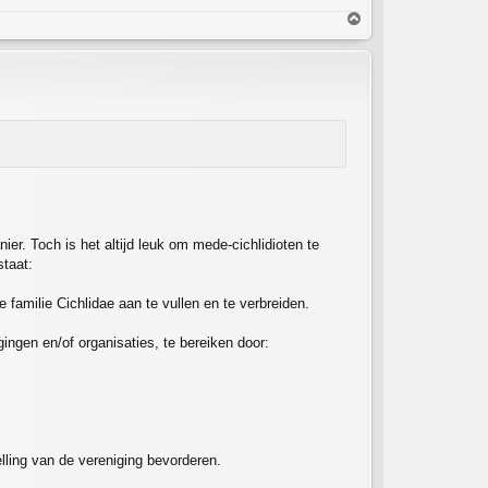
O
m
h
o
o
g
nier. Toch is het altijd leuk om mede-cichlidioten te
staat:
 familie Cichlidae aan te vullen en te verbreiden.
ingen en/of organisaties, te bereiken door:
lling van de vereniging bevorderen.