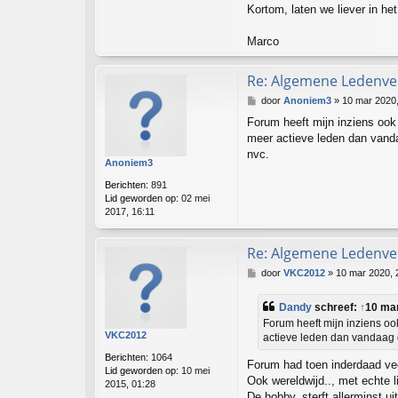
Kortom, laten we liever in he
Marco
Re: Algemene Ledenver
B
door
Anoniem3
»
10 mar 2020,
e
Forum heeft mijn inziens ook
r
meer actieve leden dan vanda
i
c
nvc.
Anoniem3
h
t
Berichten:
891
Lid geworden op:
02 mei
2017, 16:11
Re: Algemene Ledenver
B
door
VKC2012
»
10 mar 2020, 
e
r
Dandy
schreef:
↑
10 mar
i
Forum heeft mijn inziens o
c
VKC2012
actieve leden dan vandaag d
h
t
Berichten:
1064
Forum had toen inderdaad vee
Lid geworden op:
10 mei
Ook wereldwijd.., met echte l
2015, 01:28
De hobby, sterft allerminst 