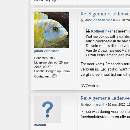
Re: Algemene Ledenver
B
door
johan verheesen
»
10 ma
e
r
Koffiedrinker
schreef:
i
Wat me ook opvalt is dat de 
c
Klik bijvoorbeeld in de navi
h
De vele video's die dan ver
t
Van de 2 pagina's met Malaw
johan verheesen
Er zou eens iemand een avo
Berichten:
186
Lid geworden op:
25 apr
Tot voor kort ( 2maanden ter
2015, 00:27
verloren is. Erg spijtig, wa
Locatie:
Bergen op Zoom
vergt nu eenmaal tijd om dit 
C
Contacteer:
o
n
NVCweb.nl
t
a
Re: Algemene Ledenver
c
t
B
door
maronii
»
10 mar 2020, 1
e
e
e
ik heb waardering voor een ie
r
r
facebook/instagram en alle a
i
j
c
o
maronii
h
h