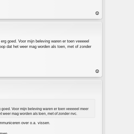
O
m
h
o
o
g
erg goed. Voor mijn beleving waren er toen veeeeel
hoop dat het weer mag worden als toen, met of zonder
O
m
h
o
o
g
g goed. Voor mijn beleving waren er toen veeeeel meer
et weer mag worden als toen, met of zonder nvc.
ommuniceren over o.a. vissen.
omen..