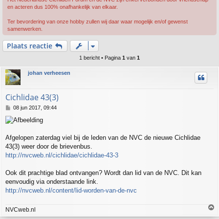
en acteren dus 100% onafhankelijk van elkaar.
Ter bevordering van onze hobby zullen wij daar waar mogelijk en/of gewenst
samenwerken.
Plaats reactie
1 bericht • Pagina
1
van
1
johan verheesen
Cichlidae 43(3)
B
08 jun 2017, 09:44
e
r
i
c
Afgelopen zaterdag viel bij de leden van de NVC de nieuwe Cichlidae
h
43(3) weer door de brievenbus.
t
http://nvcweb.nl/cichlidae/cichlidae-43-3
Ook dit prachtige blad ontvangen? Wordt dan lid van de NVC. Dit kan
eenvoudig via onderstaande link.
http://nvcweb.nl/content/lid-worden-van-de-nvc
NVCweb.nl