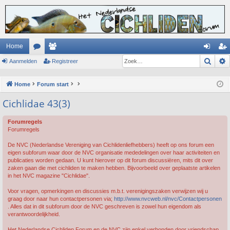
Home
Zoek
Aanmelden
or
ed
Registreer
an
eg
u
en
m
ist
Home
Forum start
m
el
re
Cichlidae 43(3)
s
de
er
Forumregels
n
Forumregels
De NVC (Nederlandse Vereniging van Cichlidenliefhebbers) heeft op ons forum een
eigen subforum waar door de NVC organisatie mededelingen over haar activiteiten en
publicaties worden gedaan. U kunt hierover op dit forum discussiëren, mits dit over
zaken gaan die met cichliden te maken hebben. Bijvoorbeeld over geplaatste artikelen
in het NVC magazine "Cichlidae".
Voor vragen, opmerkingen en discussies m.b.t. verenigingszaken verwijzen wij u
graag door naar hun contactpersonen via;
http://www.nvcweb.nl/nvc/Contactpersonen
. Alles dat in dit subforum door de NVC geschreven is zowel hun eigendom als
verantwoordelijkheid.
Het Nederlandse Cichliden Forum en de NVC zijn enkel verbonden door vriendschap