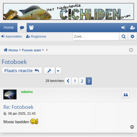
Home
Zoek
Aanmelden
or
ed
Registreer
an
eg
u
en
m
ist
Home
Forum start
m
el
re
Fotoboek
s
de
er
Plaats reactie
n
1
2
Vorige
3
29 berichten
edwins
Re: Fotoboek
B
06 jan 2025, 21:43
e
Mooie beelden
r
i
c
h
h