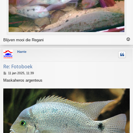
Blijven mooi die Regani
h
Harrie
o
o
g
Re: Fotoboek
B
11 jan 2025, 11:39
e
Maskaheros argenteus
r
i
c
h
t