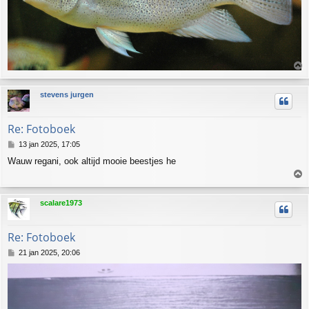
h
stevens jurgen
o
o
g
Re: Fotoboek
B
13 jan 2025, 17:05
e
Wauw regani, ook altijd mooie beestjes he
r
i
c
h
h
scalare1973
t
o
o
g
Re: Fotoboek
B
21 jan 2025, 20:06
e
r
i
c
h