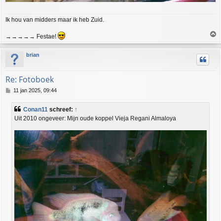
Ik hou van midders maar ik heb Zuid.
→→→→→ Festae!
h
brian
o
o
g
Re: Fotoboek
B
11 jan 2025, 09:44
e
r
Conan11
schreef:
↑
i
Uit 2010 ongeveer: Mijn oude koppel Vieja Regani Almaloya
c
h
t