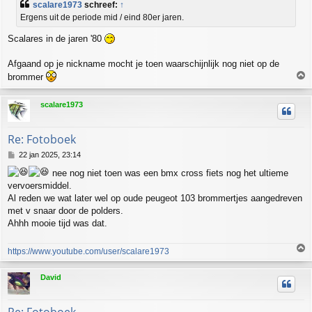
scalare1973
schreef:
↑
i
Ergens uit de periode mid / eind 80er jaren.
c
h
Scalares in de jaren '80
t
Afgaand op je nickname mocht je toen waarschijnlijk nog niet op de
brommer
h
scalare1973
o
o
g
Re: Fotoboek
B
22 jan 2025, 23:14
e
nee nog niet toen was een bmx cross fiets nog het ultieme
r
vervoersmiddel.
i
c
Al reden we wat later wel op oude peugeot 103 brommertjes aangedreven
h
met v snaar door de polders.
t
Ahhh mooie tijd was dat.
https://www.youtube.com/user/scalare1973
h
David
o
o
g
Re: Fotoboek