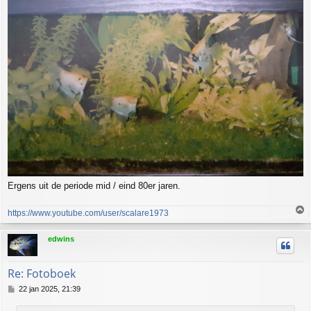
t
Ergens uit de periode mid / eind 80er jaren.
https://www.youtube.com/user/scalare1973
h
edwins
o
o
g
Re: Fotoboek
B
22 jan 2025, 21:39
e
r