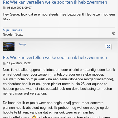
Re: Wie kan vertellen welke soorten ik heb zwemmen
B
03 dec 2024, 09:07
e
Hey Serge, leuk dat je er nog steeds mee bezig bent! Heb je zelf nog een
r
bak?
i
c
h
Mijn Filmpjes
t
Groeten Scato
h
Serge
o
o
g
Re: Wie kan vertellen welke soorten ik heb zwemmen
B
14 jan 2025, 15:22
e
Nee, ik heb alles opgeruimd intussen, door allerlei omstandigheden kon ik
r
er niet goed meer voor zorgen (mantelzorg voor een zieke moeder,
i
c
nieuwe functie op mijn werk - na een zenuwslopende reorganisatieronde),
h
en daardoor had ik er ook geen plezier meer in. Na 25 jaar aquaria te
t
hebben gehad, was het niet bepaald leuk om deze beslissing te moeten
nemen, maar wel verstandig.
De kans dat ik er (ooit) weer aan begin is vrij groot, maar concrete
plannen heb ik absoluut nog niet. Ik probeer nog wel een beetje op de
hoogte te blijven, vandaar dat ik hier ook weer even aan het
rondsnuffelen was
Ik heb nog wel wat apparatuur staan, met name