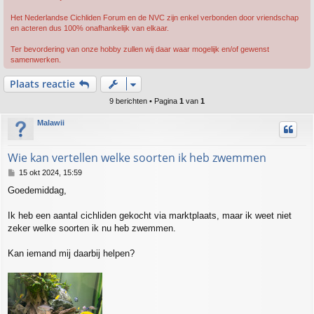
Het Nederlandse Cichliden Forum en de NVC zijn enkel verbonden door vriendschap
en acteren dus 100% onafhankelijk van elkaar.
Ter bevordering van onze hobby zullen wij daar waar mogelijk en/of gewenst
samenwerken.
Plaats reactie
9 berichten • Pagina
1
van
1
Malawii
Wie kan vertellen welke soorten ik heb zwemmen
B
15 okt 2024, 15:59
e
Goedemiddag,
r
i
c
Ik heb een aantal cichliden gekocht via marktplaats, maar ik weet niet
h
zeker welke soorten ik nu heb zwemmen.
t
Kan iemand mij daarbij helpen?