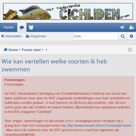
Home
Zoek
Aanmelden
or
ed
Registreer
an
eg
u
en
m
ist
Home
Forum start
m
el
re
Wie kan vertellen welke soorten ik heb
s
de
er
zwemmen
n
Forumregels
Forumregels
De NVC (Nederlandse Vereniging van Cichlidenliefhebbers) heeft op ons forum een
eigen subforum waar door de NVC organisatie mededelingen over haar activiteiten en
publicaties worden gedaan. U kunt hierover op dit forum discussiëren, mits dit over
zaken gaan die met cichliden te maken hebben. Bijvoorbeeld over geplaatste artikelen
in het NVC magazine "Cichlidae".
Voor vragen, opmerkingen en discussies m.b.t. verenigingszaken verwijzen wij u
graag door naar hun contactpersonen via;
http://www.nvcweb.nl/nvc/Contactpersonen
. Alles dat in dit subforum door de NVC geschreven is zowel hun eigendom als
verantwoordelijkheid.