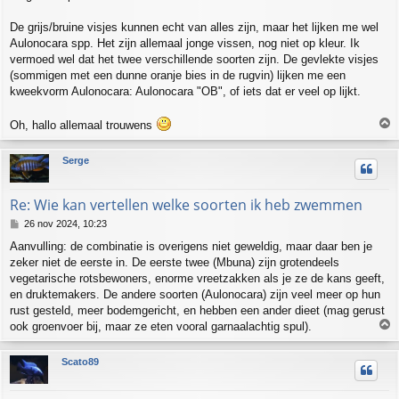
De grijs/bruine visjes kunnen echt van alles zijn, maar het lijken me wel
Aulonocara spp. Het zijn allemaal jonge vissen, nog niet op kleur. Ik
vermoed wel dat het twee verschillende soorten zijn. De gevlekte visjes
(sommigen met een dunne oranje bies in de rugvin) lijken me een
kweekvorm Aulonocara: Aulonocara "OB", of iets dat er veel op lijkt.
Oh, hallo allemaal trouwens
h
Serge
o
o
g
Re: Wie kan vertellen welke soorten ik heb zwemmen
B
26 nov 2024, 10:23
e
Aanvulling: de combinatie is overigens niet geweldig, maar daar ben je
r
zeker niet de eerste in. De eerste twee (Mbuna) zijn grotendeels
i
c
vegetarische rotsbewoners, enorme vreetzakken als je ze de kans geeft,
h
en druktemakers. De andere soorten (Aulonocara) zijn veel meer op hun
t
rust gesteld, meer bodemgericht, en hebben een ander dieet (mag gerust
ook groenvoer bij, maar ze eten vooral garnaalachtig spul).
h
Scato89
o
o
g