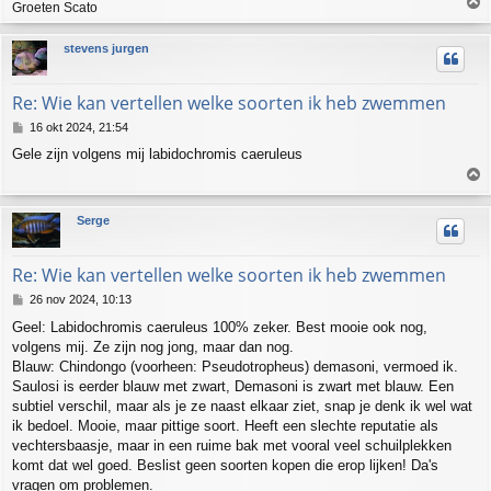
Groeten Scato
h
stevens jurgen
o
o
g
Re: Wie kan vertellen welke soorten ik heb zwemmen
B
16 okt 2024, 21:54
e
Gele zijn volgens mij labidochromis caeruleus
r
i
c
h
h
Serge
t
o
o
g
Re: Wie kan vertellen welke soorten ik heb zwemmen
B
26 nov 2024, 10:13
e
Geel: Labidochromis caeruleus 100% zeker. Best mooie ook nog,
r
volgens mij. Ze zijn nog jong, maar dan nog.
i
c
Blauw: Chindongo (voorheen: Pseudotropheus) demasoni, vermoed ik.
h
Saulosi is eerder blauw met zwart, Demasoni is zwart met blauw. Een
t
subtiel verschil, maar als je ze naast elkaar ziet, snap je denk ik wel wat
ik bedoel. Mooie, maar pittige soort. Heeft een slechte reputatie als
vechtersbaasje, maar in een ruime bak met vooral veel schuilplekken
komt dat wel goed. Beslist geen soorten kopen die erop lijken! Da's
vragen om problemen.