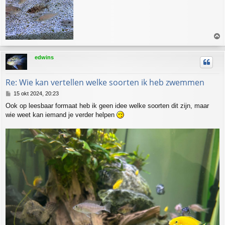
h
edwins
o
o
g
Re: Wie kan vertellen welke soorten ik heb zwemmen
B
15 okt 2024, 20:23
e
Ook op leesbaar formaat heb ik geen idee welke soorten dit zijn, maar
r
wie weet kan iemand je verder helpen
i
c
h
t