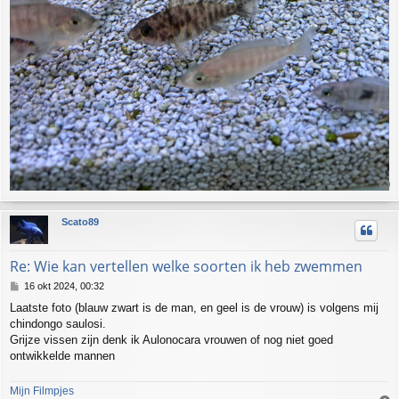
h
Scato89
o
o
g
Re: Wie kan vertellen welke soorten ik heb zwemmen
B
16 okt 2024, 00:32
e
Laatste foto (blauw zwart is de man, en geel is de vrouw) is volgens mij
r
chindongo saulosi.
i
c
Grijze vissen zijn denk ik Aulonocara vrouwen of nog niet goed
h
ontwikkelde mannen
t
Mijn Filmpjes