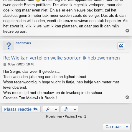
twee goede Eheim potfilters. Die wilde ik eigenlijk verkopen, maar dat
doe ik nog maar even niet. En als er een nieuwe bak komt, zal het
absoluut geen 2 meter bak meer worden zoals de vorige. Dus als ik dan
nog cichliden wil houden, wordt de keuze sowieso een stuk beperkter. Als
het zover is, kijk ik wel wat ik kan plaatsen, en daar pas ik dan mijn
keuze op aan.
h
altoflavus
o
o
g
Re: Wie kan vertellen welke soorten ik heb zwemmen
B
08 jan 2026, 18:48
e
Hoi Serge, das weer ff geleden....
r
Toen woonden jullie nog aan de jan ligthart straat.
i
c
Woon tegenwoordig in hoge vucht in flatje, heb bakje van meter met
h
levendbarend.
t
Was mooie tijd met de malawi en de kwekerij in de schuur !
Groetjes Ton Malawi uit Breda !
h
Plaats reactie
o
o
9 berichten • Pagina
1
van
1
g
Ga naar