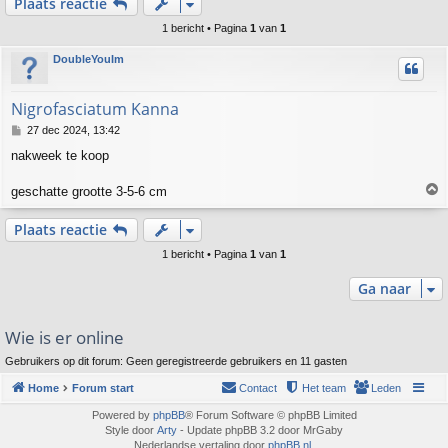
Plaats reactie
1 bericht • Pagina
1
van
1
DoubleYouIm
Nigrofasciatum Kanna
B
27 dec 2024, 13:42
e
nakweek te koop
r
i
c
geschatte grootte 3-5-6 cm
h
t
h
Plaats reactie
o
o
1 bericht • Pagina
1
van
1
g
Ga naar
Wie is er online
Gebruikers op dit forum: Geen geregistreerde gebruikers en 11 gasten
Home
Forum start
Contact
Het team
Leden
Powered by
phpBB
® Forum Software © phpBB Limited
Style door
Arty
- Update phpBB 3.2 door MrGaby
Nederlandse vertaling door
phpBB.nl
.