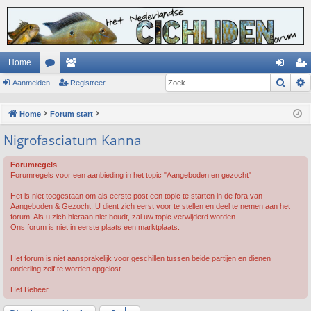
Home
Zoek
Aanmelden
or
ed
Registreer
an
eg
u
en
m
ist
Home
Forum start
m
el
re
Nigrofasciatum Kanna
s
de
er
Forumregels
n
Forumregels voor een aanbieding in het topic "Aangeboden en gezocht"
Het is niet toegestaan om als eerste post een topic te starten in de fora van
Aangeboden & Gezocht. U dient zich eerst voor te stellen en deel te nemen aan het
forum. Als u zich hieraan niet houdt, zal uw topic verwijderd worden.
Ons forum is niet in eerste plaats een marktplaats.
Het forum is niet aansprakelijk voor geschillen tussen beide partijen en dienen
onderling zelf te worden opgelost.
Het Beheer