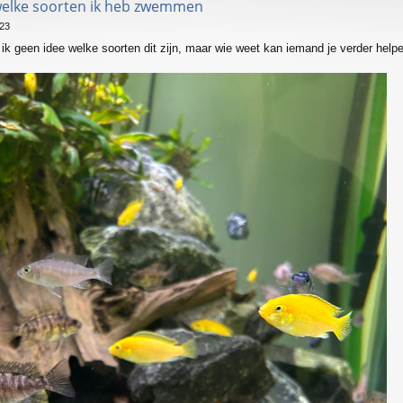
 welke soorten ik heb zwemmen
:23
ik geen idee welke soorten dit zijn, maar wie weet kan iemand je verder hel