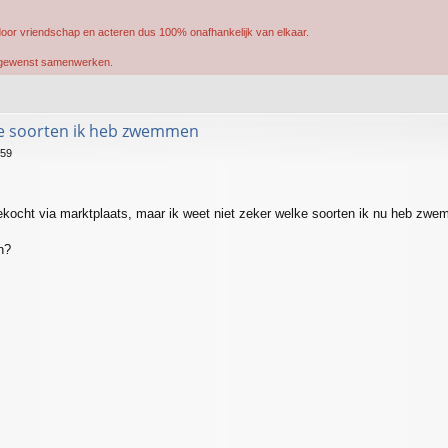
oor vriendschap en acteren dus 100% onafhankelijk van elkaar.
of gewenst samenwerken.
ke soorten ik heb zwemmen
:59
gekocht via marktplaats, maar ik weet niet zeker welke soorten ik nu heb zw
n?