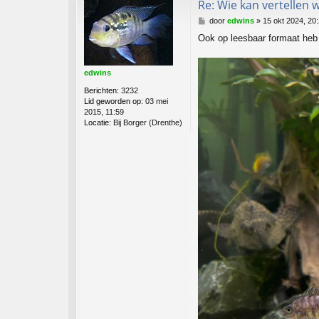
Re: Wie kan vertellen
B
door
edwins
»
15 okt 2024, 20
e
Ook op leesbaar formaat heb 
r
i
c
edwins
h
t
Berichten:
3232
Lid geworden op:
03 mei
2015, 11:59
Locatie:
Bij Borger (Drenthe)