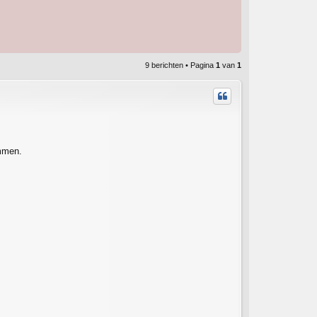
9 berichten • Pagina
1
van
1
emmen.