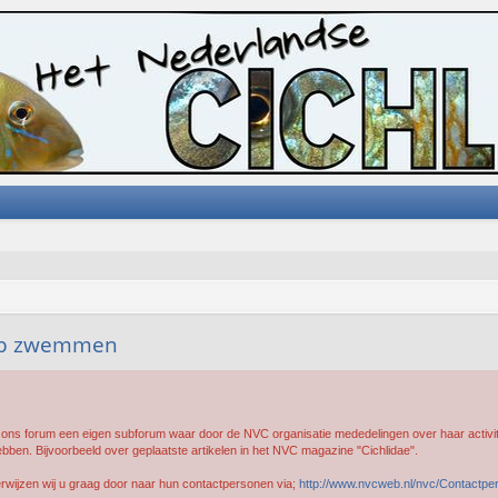
heb zwemmen
ons forum een eigen subforum waar door de NVC organisatie mededelingen over haar activite
ebben. Bijvoorbeeld over geplaatste artikelen in het NVC magazine "Cichlidae".
rwijzen wij u graag door naar hun contactpersonen via;
http://www.nvcweb.nl/nvc/Contactpe