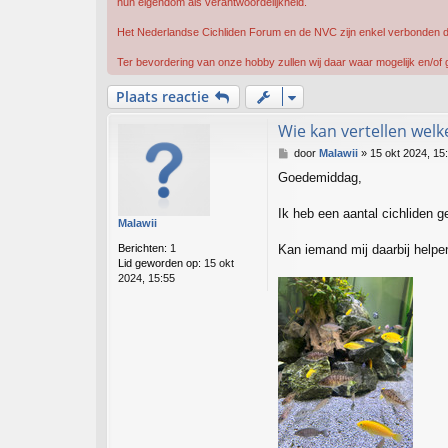
hun eigendom als verantwoordelijkheid.
Het Nederlandse Cichliden Forum en de NVC zijn enkel verbonden d
Ter bevordering van onze hobby zullen wij daar waar mogelijk en/
Plaats reactie
Wie kan vertellen wel
B
door
Malawii
»
15 okt 2024, 15
e
Goedemiddag,
r
i
c
Ik heb een aantal cichliden 
Malawii
h
t
Berichten:
1
Kan iemand mij daarbij helpe
Lid geworden op:
15 okt
2024, 15:55