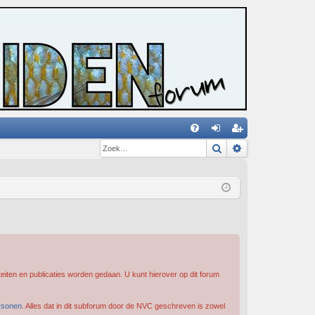
Zoek
Uitgebreid zoe
V
an
eg
&
m
ist
A
el
re
de
er
n
iten en publicaties worden gedaan. U kunt hierover op dit forum
rsonen
. Alles dat in dit subforum door de NVC geschreven is zowel