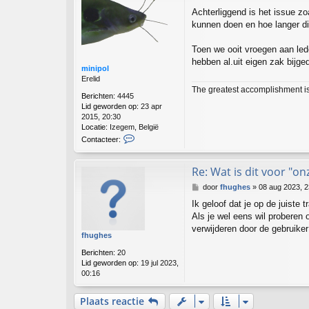
e
Achterliggend is het issue 
r
kunnen doen en hoe langer dit
i
c
h
Toen we ooit vroegen aan led
t
hebben al.uit eigen zak bijg
minipol
Erelid
The greatest accomplishment is n
Berichten:
4445
Lid geworden op:
23 apr
2015, 20:30
Locatie:
Izegem, België
C
Contacteer:
o
n
t
Re: Wat is dit voor "on
a
B
door
fhughes
»
08 aug 2023, 2
c
e
t
Ik geloof dat je op de juiste
r
e
Als je wel eens wil proberen 
i
e
c
verwijderen door de gebruiker n
r
fhughes
h
m
t
i
Berichten:
20
n
Lid geworden op:
19 jul 2023,
i
00:16
p
o
Plaats reactie
l