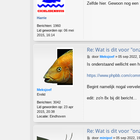
Zelfde hier. Gewoon nog een 
r
i
c
Harrie
h
t
Berichten:
1960
Lid geworden op:
06 mei
2015, 16:14
Re: Wat is dit voor "on
B
door
Meksjoef
»
05 sep 2022, 
e
Is onderstaand wellicht een h
r
i
c
https://www.phpbb.com/comm
h
t
Begint namelijk nogal vervele
Meksjoef
Erelid
edit: zo'n 8x bij dit bericht...
Berichten:
3042
Lid geworden op:
23 apr
2015, 20:38
Locatie:
Eindhoven
Re: Wat is dit voor "on
B
door
minipol
»
05 sep 2022, 1