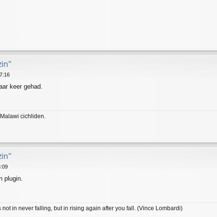
zin"
7:16
aar keer gehad.
 Malawi cichliden.
zin"
8:09
 plugin.
ot in never falling, but in rising again after you fall. (Vince Lombardi)