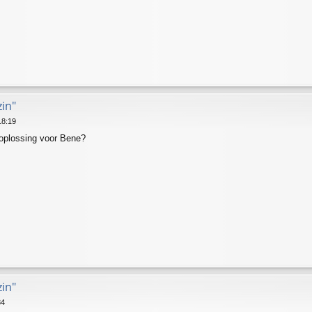
zin"
18:19
 oplossing voor Bene?
zin"
34