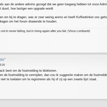
zoals aan de andere admins gezegd dat we geen toegang hebben tot onze Adm
 duurt, hoe lastiger een upgrade wordt.
en om bij te dragen, was er zeer weinig animo en heeft Koffiedrinker ons ge
edragen om het forum draaiende te houden.
ot in never falling, but in rising again after you fall. (Vince Lombardi)
zin"
3:20
 track bent om de foutmelding te blokkeren.
om de foutmelding te vermijden, dan zou ik suggestie maken om de foutmelding
iet te toelaten om te registreren als hij of zij op een zwarte lijst staat.