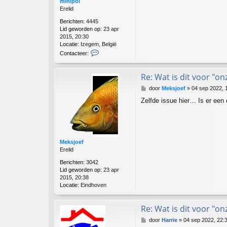
minipol
Erelid
Berichten:
4445
Lid geworden op:
23 apr
2015, 20:30
Locatie:
Izegem, België
C
Contacteer:
o
n
t
Re: Wat is dit voor "on
a
B
door
Meksjoef
»
04 sep 2022, 
c
e
t
Zelfde issue hier… Is er een
r
e
i
e
c
r
h
m
t
i
Meksjoef
n
Erelid
i
p
Berichten:
3042
o
Lid geworden op:
23 apr
l
2015, 20:38
Locatie:
Eindhoven
Re: Wat is dit voor "on
B
door
Harrie
»
04 sep 2022, 22:
e