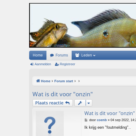
Home
Forums
Leden
Aanmelden
Registreer
Home
Forum start
Wat is dit voor "onzin"
Plaats reactie
Wat is dit voor "onzin"
B
door
coenb
»
04 sep 2022, 14:
e
Ik krijg een "foutmelding"..
r
i