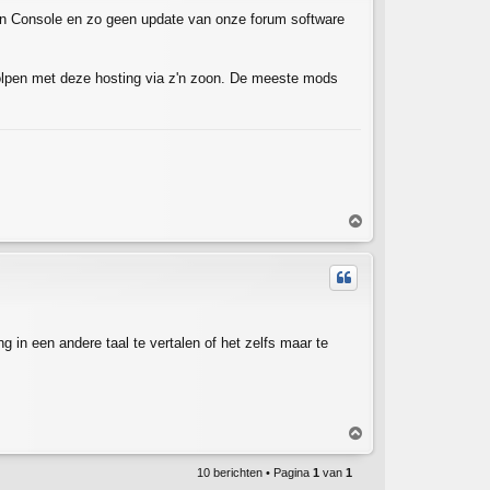
g
in Console en zo geen update van onze forum software
holpen met deze hosting via z'n zoon. De meeste mods
O
m
h
o
o
g
 in een andere taal te vertalen of het zelfs maar te
O
m
h
10 berichten • Pagina
1
van
1
o