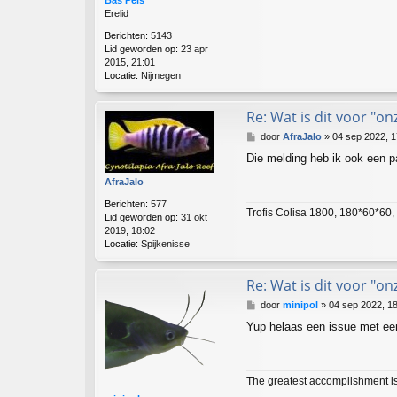
Bas Pels
h
Erelid
t
Berichten:
5143
Lid geworden op:
23 apr
2015, 21:01
Locatie:
Nijmegen
Re: Wat is dit voor "on
B
door
AfraJalo
»
04 sep 2022, 1
e
Die melding heb ik ook een p
r
i
AfraJalo
c
h
Berichten:
577
Trofis Colisa 1800, 180*60*60,
t
Lid geworden op:
31 okt
2019, 18:02
Locatie:
Spijkenisse
Re: Wat is dit voor "on
B
door
minipol
»
04 sep 2022, 1
e
Yup helaas een issue met een
r
i
c
h
The greatest accomplishment is n
t