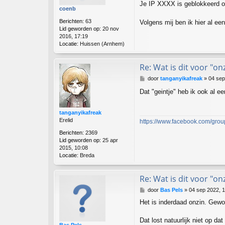
c
Je IP XXXX is geblokkeerd om
coenb
h
t
Berichten:
63
Volgens mij ben ik hier al een
Lid geworden op:
20 nov
2016, 17:19
Locatie:
Huissen (Arnhem)
Re: Wat is dit voor "on
B
door
tanganyikafreak
»
04 sep
e
Dat "geintje" heb ik ook al 
r
i
c
tanganyikafreak
h
Erelid
https://www.facebook.com/groups/
t
Berichten:
2369
Lid geworden op:
25 apr
2015, 10:08
Locatie:
Breda
Re: Wat is dit voor "on
B
door
Bas Pels
»
04 sep 2022, 
e
Het is inderdaad onzin. Gewo
r
i
c
Dat lost natuurlijk niet op d