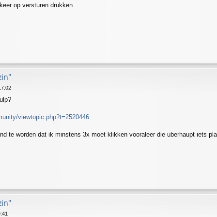
keer op versturen drukken.
zin"
17:02
ulp?
unity/viewtopic.php?t=2520446
nd te worden dat ik minstens 3x moet klikken vooraleer die uberhaupt iets pla
zin"
9:41