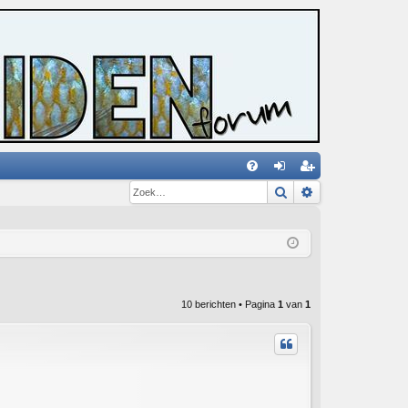
Zoek
Uitgebreid zoe
V
an
eg
&
m
ist
A
el
re
de
er
n
10 berichten • Pagina
1
van
1