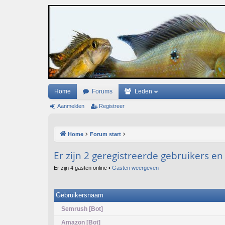
Home
Forums
Leden
Aanmelden
Registreer
Home
Forum start
Er zijn 2 geregistreerde gebruikers e
Er zijn 4 gasten online •
Gasten weergeven
Gebruikersnaam
Semrush [Bot]
Amazon [Bot]