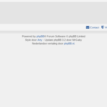
Contact
H
Powered by
phpBB
® Forum Software © phpBB Limited
Style door
Arty
- Update phpBB 3.2 door MrGaby
Nederlandse vertaling door
phpBB.nl
.