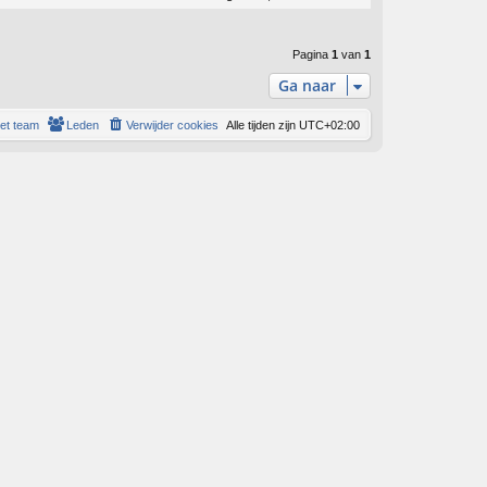
Pagina
1
van
1
Ga naar
et team
Leden
Verwijder cookies
Alle tijden zijn
UTC+02:00