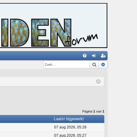
Zoek
Uitgebreid zoe
V
an
eg
&
m
ist
A
el
re
de
er
n
Pagina
1
van
1
Laatst bijgewerkt
07 aug 2026, 05:28
07 aug 2026, 05:27