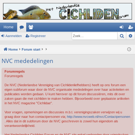
Home
Zoek
Aanmelden
or
ed
Registreer
an
eg
u
en
m
ist
Home
Forum start
m
el
re
NVC mededelingen
s
de
er
Forumregels
n
Forumregels
De NVC (Nederlandse Vereniging van Cichlidenliefhebbers) heeft op ons forum een
eigen subforum waar door de NVC organisatie mededelingen over haar activiteiten en
publicaties worden gedaan. U kunt hierover op dit forum discussiëren, mits dit over
zaken gaan die met cichliden te maken hebben. Bijvoorbeeld over geplaatste artikelen
in het NVC magazine "Cichlidae".
Voor vragen, opmerkingen en discussies m.b.t. verenigingszaken verwijzen wij u
graag door naar hun contactpersonen via;
http://www.nvcweb.nl/nvc/Contactpersonen
. Alles dat in dit subforum door de NVC geschreven is zowel hun eigendom als
verantwoordelijkheid.
Het Nederlandse Cichliden Forum en de NVC zijn enkel verbonden door vriendschap