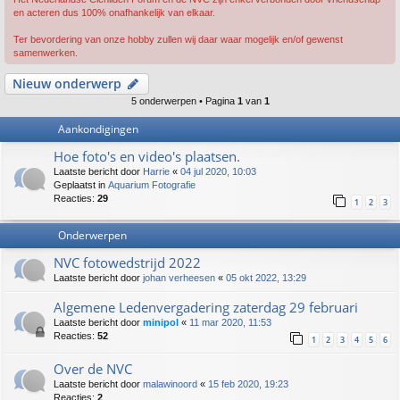
en acteren dus 100% onafhankelijk van elkaar.
Ter bevordering van onze hobby zullen wij daar waar mogelijk en/of gewenst
samenwerken.
Nieuw onderwerp
5 onderwerpen • Pagina
1
van
1
Aankondigingen
Hoe foto's en video's plaatsen.
Laatste bericht door
Harrie
«
04 jul 2020, 10:03
Geplaatst in
Aquarium Fotografie
Reacties:
29
1
2
3
Onderwerpen
NVC fotowedstrijd 2022
Laatste bericht door
johan verheesen
«
05 okt 2022, 13:29
Algemene Ledenvergadering zaterdag 29 februari
Laatste bericht door
minipol
«
11 mar 2020, 11:53
Reacties:
52
1
2
3
4
5
6
Over de NVC
Laatste bericht door
malawinoord
«
15 feb 2020, 19:23
Reacties:
2