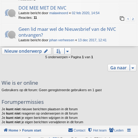
DOE MEE MET DE NVC
Laatste bericht door
malawinoord
«
02 feb 2020, 14:54
Reacties:
11
1
2
Geen lid maar wel de Nieuwsbrief van de NVC
ontvangen?
Laatste bericht door
johan verheesen
«
13 dec 2017, 12:41
Nieuw onderwerp
5 onderwerpen • Pagina
1
van
1
Ga naar
Wie is er online
Gebruikers op dit forum: Geen geregistreerde gebruikers en 1 gast
Forumpermissies
Je
kunt niet
nieuwe berichten plaatsen in dit forum
Je
kunt niet
reageren op onderwerpen in dit forum
Je
kunt niet
je eigen berichten wijzigen in dit forum
Je
kunt niet
je eigen berichten verwijderen in dit forum
Home
Forum start
Contact
Het team
Leden