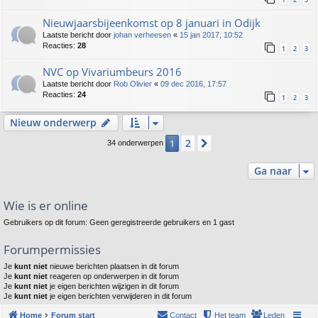
Nieuwjaarsbijeenkomst op 8 januari in Odijk
Laatste bericht door
johan verheesen
«
15 jan 2017, 10:52
Reacties:
28
1
2
3
NVC op Vivariumbeurs 2016
Laatste bericht door
Rob Olivier
«
09 dec 2016, 17:57
Reacties:
24
1
2
3
Nieuw onderwerp
2
1
Volgende
34 onderwerpen
Ga naar
Wie is er online
Gebruikers op dit forum: Geen geregistreerde gebruikers en 1 gast
Forumpermissies
Je
kunt niet
nieuwe berichten plaatsen in dit forum
Je
kunt niet
reageren op onderwerpen in dit forum
Je
kunt niet
je eigen berichten wijzigen in dit forum
Je
kunt niet
je eigen berichten verwijderen in dit forum
Home
Forum start
Contact
Het team
Leden