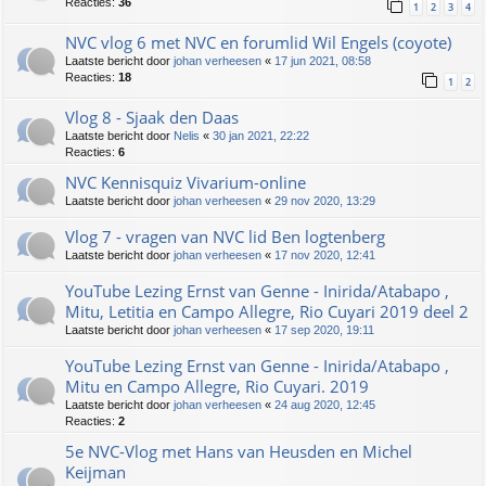
Reacties:
36
1
2
3
4
NVC vlog 6 met NVC en forumlid Wil Engels (coyote)
Laatste bericht door
johan verheesen
«
17 jun 2021, 08:58
Reacties:
18
1
2
Vlog 8 - Sjaak den Daas
Laatste bericht door
Nelis
«
30 jan 2021, 22:22
Reacties:
6
NVC Kennisquiz Vivarium-online
Laatste bericht door
johan verheesen
«
29 nov 2020, 13:29
Vlog 7 - vragen van NVC lid Ben logtenberg
Laatste bericht door
johan verheesen
«
17 nov 2020, 12:41
YouTube Lezing Ernst van Genne - Inirida/Atabapo ,
Mitu, Letitia en Campo Allegre, Rio Cuyari 2019 deel 2
Laatste bericht door
johan verheesen
«
17 sep 2020, 19:11
YouTube Lezing Ernst van Genne - Inirida/Atabapo ,
Mitu en Campo Allegre, Rio Cuyari. 2019
Laatste bericht door
johan verheesen
«
24 aug 2020, 12:45
Reacties:
2
5e NVC-Vlog met Hans van Heusden en Michel
Keijman