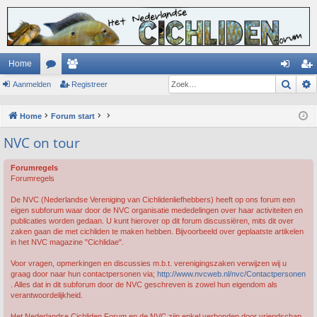
Home
Zoek
Aanmelden
or
ed
Registreer
an
eg
u
en
m
ist
Home
Forum start
m
el
re
NVC on tour
s
de
er
Forumregels
n
Forumregels
De NVC (Nederlandse Vereniging van Cichlidenliefhebbers) heeft op ons forum een
eigen subforum waar door de NVC organisatie mededelingen over haar activiteiten en
publicaties worden gedaan. U kunt hierover op dit forum discussiëren, mits dit over
zaken gaan die met cichliden te maken hebben. Bijvoorbeeld over geplaatste artikelen
in het NVC magazine "Cichlidae".
Voor vragen, opmerkingen en discussies m.b.t. verenigingszaken verwijzen wij u
graag door naar hun contactpersonen via;
http://www.nvcweb.nl/nvc/Contactpersonen
. Alles dat in dit subforum door de NVC geschreven is zowel hun eigendom als
verantwoordelijkheid.
Het Nederlandse Cichliden Forum en de NVC zijn enkel verbonden door vriendschap