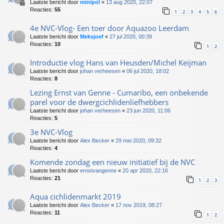
Laatste bericht door
minipol
«
13 aug 2020, 22:07
Reacties:
55
1
2
3
4
5
6
4e NVC-Vlog- Een toer door Aquazoo Leerdam
Laatste bericht door
Meksjoef
«
27 jul 2020, 00:39
Reacties:
10
1
2
Introductie vlog Hans van Heusden/Michel Keijman
Laatste bericht door
johan verheesen
«
06 jul 2020, 18:02
Reacties:
8
Lezing Ernst van Genne - Cumaribo, een onbekende
parel voor de dwergcichlidenliefhebbers
Laatste bericht door
johan verheesen
«
23 jun 2020, 11:06
Reacties:
5
3e NVC-Vlog
Laatste bericht door
Alex Becker
«
29 mei 2020, 09:32
Reacties:
4
Komende zondag een nieuw initiatief bij de NVC
Laatste bericht door
ernstvangenne
«
20 apr 2020, 22:16
Reacties:
21
1
2
3
Aqua cichlidenmarkt 2019
Laatste bericht door
Alex Becker
«
17 nov 2019, 08:27
Reacties:
11
1
2