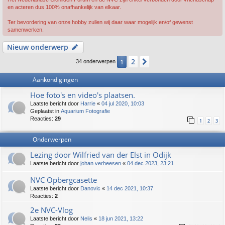
en acteren dus 100% onafhankelijk van elkaar.
Ter bevordering van onze hobby zullen wij daar waar mogelijk en/of gewenst
samenwerken.
Nieuw onderwerp
2
1
Volgende
34 onderwerpen
Aankondigingen
Hoe foto's en video's plaatsen.
Laatste bericht door
Harrie
«
04 jul 2020, 10:03
Geplaatst in
Aquarium Fotografie
Reacties:
29
1
2
3
Onderwerpen
Lezing door Wilfried van der Elst in Odijk
Laatste bericht door
johan verheesen
«
04 dec 2023, 23:21
NVC Opbergcasette
Laatste bericht door
Danovic
«
14 dec 2021, 10:37
Reacties:
2
2e NVC-Vlog
Laatste bericht door
Nelis
«
18 jun 2021, 13:22