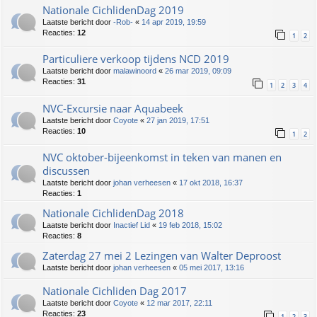
Nationale CichlidenDag 2019
Laatste bericht door
-Rob-
«
14 apr 2019, 19:59
Reacties:
12
1
2
Particuliere verkoop tijdens NCD 2019
Laatste bericht door
malawinoord
«
26 mar 2019, 09:09
Reacties:
31
1
2
3
4
NVC-Excursie naar Aquabeek
Laatste bericht door
Coyote
«
27 jan 2019, 17:51
Reacties:
10
1
2
NVC oktober-bijeenkomst in teken van manen en
discussen
Laatste bericht door
johan verheesen
«
17 okt 2018, 16:37
Reacties:
1
Nationale CichlidenDag 2018
Laatste bericht door
Inactief Lid
«
19 feb 2018, 15:02
Reacties:
8
Zaterdag 27 mei 2 Lezingen van Walter Deproost
Laatste bericht door
johan verheesen
«
05 mei 2017, 13:16
Nationale Cichliden Dag 2017
Laatste bericht door
Coyote
«
12 mar 2017, 22:11
Reacties:
23
1
2
3