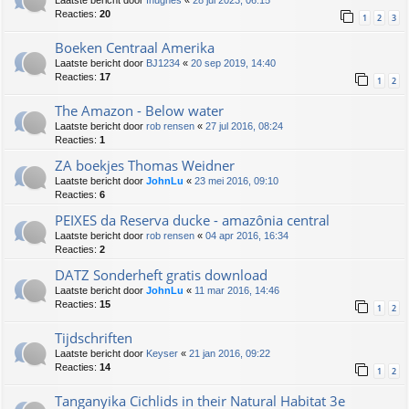
Reacties:
20
1
2
3
Boeken Centraal Amerika
Laatste bericht door
BJ1234
«
20 sep 2019, 14:40
Reacties:
17
1
2
The Amazon - Below water
Laatste bericht door
rob rensen
«
27 jul 2016, 08:24
Reacties:
1
ZA boekjes Thomas Weidner
Laatste bericht door
JohnLu
«
23 mei 2016, 09:10
Reacties:
6
PEIXES da Reserva ducke - amazônia central
Laatste bericht door
rob rensen
«
04 apr 2016, 16:34
Reacties:
2
DATZ Sonderheft gratis download
Laatste bericht door
JohnLu
«
11 mar 2016, 14:46
Reacties:
15
1
2
Tijdschriften
Laatste bericht door
Keyser
«
21 jan 2016, 09:22
Reacties:
14
1
2
Tanganyika Cichlids in their Natural Habitat 3e