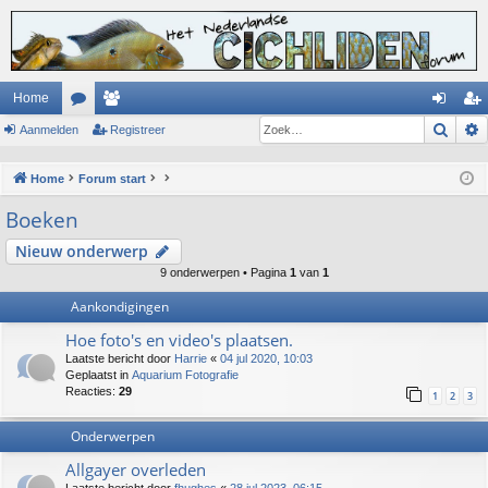
Home
Zoek
Aanmelden
or
ed
Registreer
an
eg
u
en
m
ist
Home
Forum start
m
el
re
Boeken
s
de
er
Nieuw onderwerp
n
9 onderwerpen • Pagina
1
van
1
Aankondigingen
Hoe foto's en video's plaatsen.
Laatste bericht door
Harrie
«
04 jul 2020, 10:03
Geplaatst in
Aquarium Fotografie
Reacties:
29
1
2
3
Onderwerpen
Allgayer overleden
Laatste bericht door
fhughes
«
28 jul 2023, 06:15