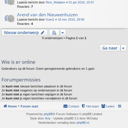
Laatste bericht door
Rick_Meijdam
«
01 jan 2016, 15:07
Reacties:
7
Arend van den Nieuwenhuizen
Laatste bericht door
Gast1
«
16 nov 2015, 18:56
Reacties:
4
Nieuw onderwerp
9 onderwerpen • Pagina
1
van
1
Ga naar
Wie is er online
Gebruikers op dit forum: Geen geregistreerde gebruikers en 1 gast
Forumpermissies
Je
kunt niet
nieuwe berichten plaatsen in dit forum
Je
kunt niet
reageren op onderwerpen in dit forum
Je
kunt niet
je eigen berichten wijzigen in dit forum
Je
kunt niet
je eigen berichten verwijderen in dit forum
Home
Forum start
Contact
Het team
Leden
Powered by
phpBB
® Forum Software © phpBB Limited
Style door
Arty
- Update phpBB 3.2 door MrGaby
Nederlandse vertaling door
phpBB.nl
.