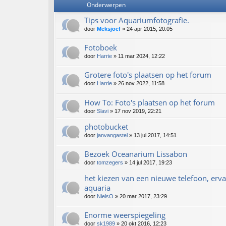
Onderwerpen
Tips voor Aquariumfotografie.
door
Meksjoef
» 24 apr 2015, 20:05
Fotoboek
door
Harrie
» 11 mar 2024, 12:22
Grotere foto's plaatsen op het forum
door
Harrie
» 26 nov 2022, 11:58
How To: Foto's plaatsen op het forum
door
Slavi
» 17 nov 2019, 22:21
photobucket
door
janvangastel
» 13 jul 2017, 14:51
Bezoek Oceanarium Lissabon
door
tomzegers
» 14 jul 2017, 19:23
het kiezen van een nieuwe telefoon, erva
aquaria
door
NielsO
» 20 mar 2017, 23:29
Enorme weerspiegeling
door
sk1989
» 20 okt 2016, 12:23