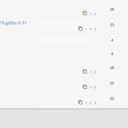
16
1
2
 Fujifilm X-T1
23
1
2
3
4
4
16
1
2
12
1
2
22
1
2
3