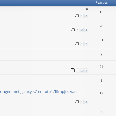
Reacties
15
1
2
28
1
2
3
11
1
2
2
24
1
2
3
1
ringen met galaxy s7 en foto's/filmpjes van
12
1
2
5