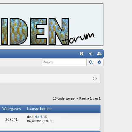
Zoek
Uitgebreid zoe
V
an
eg
&
m
ist
A
el
re
de
er
n
15 onderwerpen • Pagina
1
van
1
Weergaves
Laatste bericht
door
Harrie
267541
04 jul 2020, 10:03