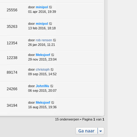
door
minipol
25556
01 apr 2016, 19:39
door
minipol
35263
13 feb 2016, 18:18
door
rob rensen
12354
26 jan 2016, 11:21
door
Meksjoef
12238
29 nov 2015, 23:04
door
christoph
89174
09 sep 2015, 14:52
door
JohnWu
24266
06 sep 2015, 20:07
door
Meksjoef
34194
16 aug 2015, 19:36
15 onderwerpen • Pagina
1
van
1
Ga naar