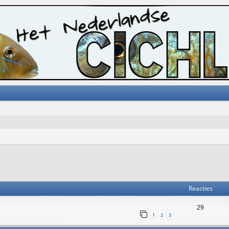
Reacties
29
1
2
3