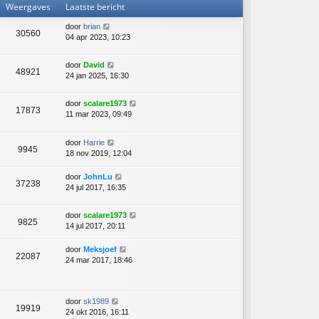
Weergaves
Laatste bericht
door
brian
30560
04 apr 2023, 10:23
door
David
48921
24 jan 2025, 16:30
door
scalare1973
17873
11 mar 2023, 09:49
door
Harrie
9945
18 nov 2019, 12:04
door
JohnLu
37238
24 jul 2017, 16:35
door
scalare1973
9825
14 jul 2017, 20:11
door
Meksjoef
22087
24 mar 2017, 18:46
door
sk1989
19919
24 okt 2016, 16:11