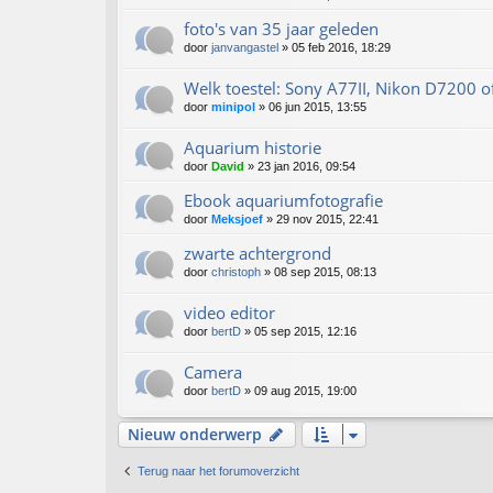
foto's van 35 jaar geleden
door
janvangastel
» 05 feb 2016, 18:29
Welk toestel: Sony A77II, Nikon D7200 of
door
minipol
» 06 jun 2015, 13:55
Aquarium historie
door
David
» 23 jan 2016, 09:54
Ebook aquariumfotografie
door
Meksjoef
» 29 nov 2015, 22:41
zwarte achtergrond
door
christoph
» 08 sep 2015, 08:13
video editor
door
bertD
» 05 sep 2015, 12:16
Camera
door
bertD
» 09 aug 2015, 19:00
Nieuw onderwerp
Terug naar het forumoverzicht