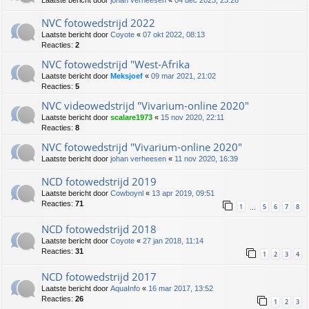
NVC fotowedstrijd 2022
Laatste bericht door
Coyote
«
07 okt 2022, 08:13
Reacties:
2
NVC fotowedstrijd "West-Afrika
Laatste bericht door
Meksjoef
«
09 mar 2021, 21:02
Reacties:
5
NVC videowedstrijd "Vivarium-online 2020"
Laatste bericht door
scalare1973
«
15 nov 2020, 22:11
Reacties:
8
NVC fotowedstrijd "Vivarium-online 2020"
Laatste bericht door
johan verheesen
«
11 nov 2020, 16:39
NCD fotowedstrijd 2019
Laatste bericht door
Cowboynl
«
13 apr 2019, 09:51
Reacties:
71
1
5
6
7
8
…
NCD fotowedstrijd 2018
Laatste bericht door
Coyote
«
27 jan 2018, 11:14
Reacties:
31
1
2
3
4
NCD fotowedstrijd 2017
Laatste bericht door
AquaInfo
«
16 mar 2017, 13:52
Reacties:
26
1
2
3