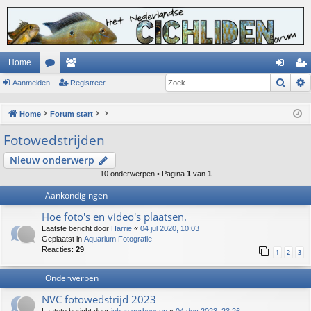
Home
Zoek
Aanmelden
or
ed
Registreer
an
eg
u
en
m
ist
Home
Forum start
m
el
re
Fotowedstrijden
s
de
er
Nieuw onderwerp
n
10 onderwerpen • Pagina
1
van
1
Aankondigingen
Hoe foto's en video's plaatsen.
Laatste bericht door
Harrie
«
04 jul 2020, 10:03
Geplaatst in
Aquarium Fotografie
Reacties:
29
1
2
3
Onderwerpen
NVC fotowedstrijd 2023
Laatste bericht door
johan verheesen
«
04 dec 2023, 23:26