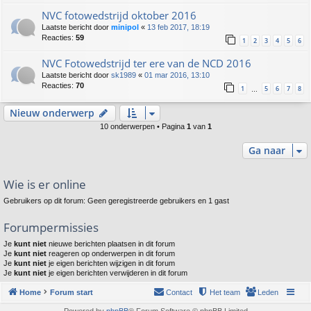
NVC fotowedstrijd oktober 2016
Laatste bericht door
minipol
«
13 feb 2017, 18:19
Reacties:
59
1
2
3
4
5
6
NVC Fotowedstrijd ter ere van de NCD 2016
Laatste bericht door
sk1989
«
01 mar 2016, 13:10
Reacties:
70
1
5
6
7
8
…
Nieuw onderwerp
10 onderwerpen • Pagina
1
van
1
Ga naar
Wie is er online
Gebruikers op dit forum: Geen geregistreerde gebruikers en 1 gast
Forumpermissies
Je
kunt niet
nieuwe berichten plaatsen in dit forum
Je
kunt niet
reageren op onderwerpen in dit forum
Je
kunt niet
je eigen berichten wijzigen in dit forum
Je
kunt niet
je eigen berichten verwijderen in dit forum
Home
Forum start
Contact
Het team
Leden
Powered by
phpBB
® Forum Software © phpBB Limited