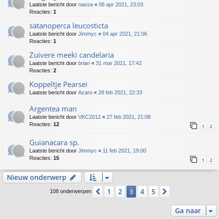
Laatste bericht door
nassa
«
06 apr 2021, 23:03
Reacties:
1
satanoperca leucosticta
Laatste bericht door
Jimmyc
«
04 apr 2021, 21:06
Reacties:
1
Zuivere meeki candelaria
Laatste bericht door
brian
«
31 mar 2021, 17:42
Reacties:
2
Koppeltje Pearsei
Laatste bericht door
Azaro
«
28 feb 2021, 22:33
Argentea man
Laatste bericht door
VKC2012
«
27 feb 2021, 21:08
Reacties:
12
1
2
Guianacara sp.
Laatste bericht door
Jimmyc
«
11 feb 2021, 19:00
Reacties:
15
1
2
Nieuw onderwerp
1
2
4
5
Vorige
3
Volgende
108 onderwerpen
Ga naar