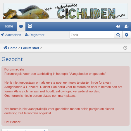
Home
Zoek
Aanmelden
or
ed
Registreer
an
eg
u
en
m
ist
Home
Forum start
m
el
re
Gezocht
s
de
er
Forumregels
n
Forumregels voor een aanbieding in het topic "Aangeboden en gezocht"
Het is niet toegestaan om als eerste post een topic te starten in de fora van
Aangeboden & Gezocht. U dient zich eerst voor te stellen en deel te nemen aan het
forum. Als u zich hieraan niet houdt, zal uw topic verwijderd worden.
Ons forum is niet in eerste plaats een marktplaats.
Het forum is niet aansprakelijk voor geschillen tussen beide partijen en dienen
onderling zelf te worden opgelost.
Het Beheer