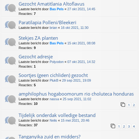
Gezocht Amatitlania Altoflavus
Laatste bericht door
Bas Pels
«
27 okt 2021, 14:45
Reacties:
7
Paratilapia Polleni/Bleekeri
Laatste bericht door
brian
«
16 okt 2021, 11:30
Stekjes ZA planten
Laatste bericht door
Bas Pels
«
15 okt 2021, 08:08
Reacties:
9
Gezocht adresje
Laatste bericht door
Polyodon
«
07 okt 2021, 14:32
Reacties:
1
Soortjes (geen cichliden) gezocht
Laatste bericht door
PlukB
«
29 sep 2021, 19:09
Reacties:
5
amphilophus hogaboomorum rio choluteca honduras
Laatste bericht door
nassa
«
25 sep 2021, 11:02
Reacties:
10
1
2
Tijdelijk onderdak volledige bestand
Laatste bericht door
Nelis
«
15 mei 2021, 20:46
Reacties:
37
1
2
3
4
Tanganyika zuid en midders?