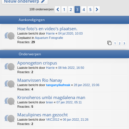
Nieuw onderwerp
1
2
4
5
Vorige
3
Volgende
108 onderwerpen
Aankondigingen
Hoe foto's en video's plaatsen.
Laatste bericht door
Harrie
«
04 jul 2020, 10:03
Geplaatst in
Aquarium Fotografie
Reacties:
29
1
2
3
Onderwerpen
Aponogeton crispus
Laatste bericht door
Harrie
«
08 feb 2022, 16:50
Reacties:
2
Maanvissen Rio Nanay
Laatste bericht door
tanganyikafreak
«
28 jan 2022, 15:06
Reacties:
4
Kronoheros umbi magdalena man
Laatste bericht door
brian
«
07 jan 2022, 05:11
Reacties:
5
Maculipines man gezocht
Laatste bericht door
VKC2012
«
06 jan 2022, 21:26
Reacties:
2