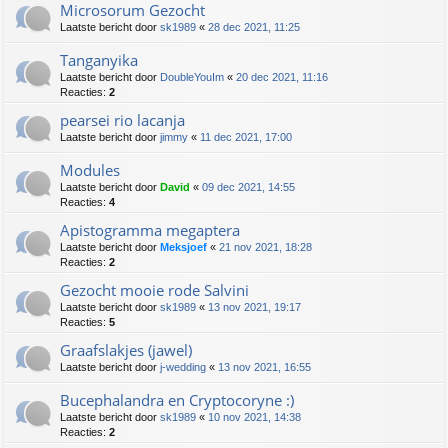
Microsorum Gezocht
Laatste bericht door
sk1989
«
28 dec 2021, 11:25
Tanganyika
Laatste bericht door
DoubleYouIm
«
20 dec 2021, 11:16
Reacties:
2
pearsei rio lacanja
Laatste bericht door
jimmy
«
11 dec 2021, 17:00
Modules
Laatste bericht door
David
«
09 dec 2021, 14:55
Reacties:
4
Apistogramma megaptera
Laatste bericht door
Meksjoef
«
21 nov 2021, 18:28
Reacties:
2
Gezocht mooie rode Salvini
Laatste bericht door
sk1989
«
13 nov 2021, 19:17
Reacties:
5
Graafslakjes (jawel)
Laatste bericht door
j-wedding
«
13 nov 2021, 16:55
Bucephalandra en Cryptocoryne :)
Laatste bericht door
sk1989
«
10 nov 2021, 14:38
Reacties:
2