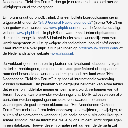
Nederlandse Cichliden Forum”, dan ga je automatisch akkoord met de
wijzigingen en of toevoegingen.
Dit forum draait op phpBB. phpBB is een bulletinboardoplossing die is
uitgebracht onder de “
GNU General Public License v2
” (hierna “GPL”) en
kan gedownload worden via
www.phpbb.com
en via de Nederlandstalige
website
www.phpbb.nl
. De phpBB-software maakt internetgebaseerde
discussies mogelijk. phpBB Limited is niet verantwoordelijk voor wat
wordt toegestaan of juist geweigerd als toelaatbare inhoud en/of gedrag.
Meer informatie over phpBB kun je vinden op
https://www.phpbb.com/
of
de Nederlandstalige website
www.phpbb.nl
.
Je verklaart geen berichten te plaatsen die kwetsend, obsceen, vulgair,
lasterlijk, haatdragend, dreigend, seksueel georiënteerd of enig ander
materiaal bevat die de wetten van je eigen land, het land waar “Het
Nederlandse Cichliden Forum” is gehost of internationale wetgeving
kunnen schenden. Het plaatsen van dergelijke berichten kan ertoe leiden
dat je met onmiddellijke ingang en permanent wordt verbannen van dit
forum. Tevens kan je provider worden ingelicht. De IP-adressen van alle
berichten worden opgeslagen om deze voorwaarden te kunnen
waarborgen. Je gaat er mee akkoord dat “Het Nederlandse Cichliden
Forum” het recht heeft om ieder onderwerp te verwijderen, te wijzigen, te
sluiten of te verplaatsen wanneer zij dit nodig achten. Als gebruiker ga je
ermee akkoord, dat de informatie die je bij ons invoert wordt opgeslagen
in een database. Hoewel deze informatie niet aan een derde partij zal