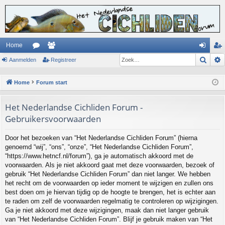
Home
Zoek
Aanmelden
or
ed
Registreer
an
eg
u
en
m
ist
Home
Forum start
m
el
re
Het Nederlandse Cichliden Forum -
s
de
er
Gebruikersvoorwaarden
n
Door het bezoeken van “Het Nederlandse Cichliden Forum” (hierna
genoemd “wij”, “ons”, “onze”, “Het Nederlandse Cichliden Forum”,
“https://www.hetncf.nl/forum”), ga je automatisch akkoord met de
voorwaarden. Als je niet akkoord gaat met deze voorwaarden, bezoek of
gebruik “Het Nederlandse Cichliden Forum” dan niet langer. We hebben
het recht om de voorwaarden op ieder moment te wijzigen en zullen ons
best doen om je hiervan tijdig op de hoogte te brengen, het is echter aan
te raden om zelf de voorwaarden regelmatig te controleren op wijzigingen.
Ga je niet akkoord met deze wijzigingen, maak dan niet langer gebruik
van “Het Nederlandse Cichliden Forum”. Blijf je gebruik maken van “Het