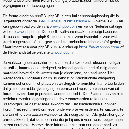
Nederlandse Cichliden Forum”, dan ga je automatisch akkoord met de
wijzigingen en of toevoegingen.
Dit forum draait op phpBB. phpBB is een bulletinboardoplossing die is
uitgebracht onder de “
GNU General Public License v2
” (hierna “GPL”) en
kan gedownload worden via
www.phpbb.com
en via de Nederlandstalige
website
www.phpbb.nl
. De phpBB-software maakt internetgebaseerde
discussies mogelijk. phpBB Limited is niet verantwoordelijk voor wat
wordt toegestaan of juist geweigerd als toelaatbare inhoud en/of gedrag.
Meer informatie over phpBB kun je vinden op
https://www.phpbb.com/
of
de Nederlandstalige website
www.phpbb.nl
.
Je verklaart geen berichten te plaatsen die kwetsend, obsceen, vulgair,
lasterlijk, haatdragend, dreigend, seksueel georiënteerd of enig ander
materiaal bevat die de wetten van je eigen land, het land waar “Het
Nederlandse Cichliden Forum” is gehost of internationale wetgeving
kunnen schenden. Het plaatsen van dergelijke berichten kan ertoe leiden
dat je met onmiddellijke ingang en permanent wordt verbannen van dit
forum. Tevens kan je provider worden ingelicht. De IP-adressen van alle
berichten worden opgeslagen om deze voorwaarden te kunnen
waarborgen. Je gaat er mee akkoord dat “Het Nederlandse Cichliden
Forum” het recht heeft om ieder onderwerp te verwijderen, te wijzigen, te
sluiten of te verplaatsen wanneer zij dit nodig achten. Als gebruiker ga je
ermee akkoord, dat de informatie die je bij ons invoert wordt opgeslagen
in een database. Hoewel deze informatie niet aan een derde partij zal