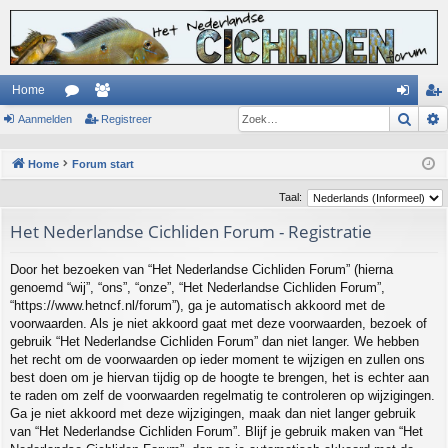
Home
Zoek
Aanmelden
or
ed
Registreer
an
eg
u
en
m
ist
Home
Forum start
m
el
re
Taal:
s
de
er
Het Nederlandse Cichliden Forum - Registratie
n
Door het bezoeken van “Het Nederlandse Cichliden Forum” (hierna
genoemd “wij”, “ons”, “onze”, “Het Nederlandse Cichliden Forum”,
“https://www.hetncf.nl/forum”), ga je automatisch akkoord met de
voorwaarden. Als je niet akkoord gaat met deze voorwaarden, bezoek of
gebruik “Het Nederlandse Cichliden Forum” dan niet langer. We hebben
het recht om de voorwaarden op ieder moment te wijzigen en zullen ons
best doen om je hiervan tijdig op de hoogte te brengen, het is echter aan
te raden om zelf de voorwaarden regelmatig te controleren op wijzigingen.
Ga je niet akkoord met deze wijzigingen, maak dan niet langer gebruik
van “Het Nederlandse Cichliden Forum”. Blijf je gebruik maken van “Het