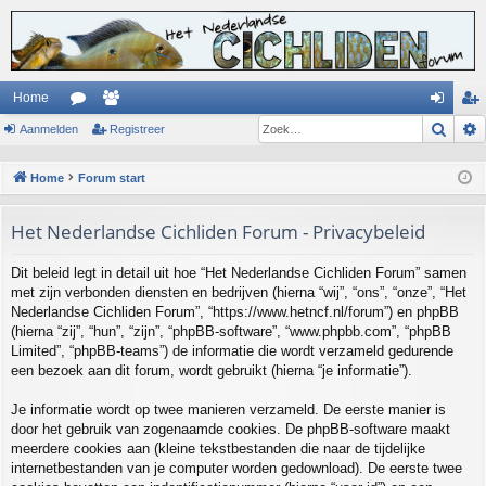
Home
Zoek
Aanmelden
or
ed
Registreer
an
eg
u
en
m
ist
Home
Forum start
m
el
re
Het Nederlandse Cichliden Forum - Privacybeleid
s
de
er
n
Dit beleid legt in detail uit hoe “Het Nederlandse Cichliden Forum” samen
met zijn verbonden diensten en bedrijven (hierna “wij”, “ons”, “onze”, “Het
Nederlandse Cichliden Forum”, “https://www.hetncf.nl/forum”) en phpBB
(hierna “zij”, “hun”, “zijn”, “phpBB-software”, “www.phpbb.com”, “phpBB
Limited”, “phpBB-teams”) de informatie die wordt verzameld gedurende
een bezoek aan dit forum, wordt gebruikt (hierna “je informatie”).
Je informatie wordt op twee manieren verzameld. De eerste manier is
door het gebruik van zogenaamde cookies. De phpBB-software maakt
meerdere cookies aan (kleine tekstbestanden die naar de tijdelijke
internetbestanden van je computer worden gedownload). De eerste twee