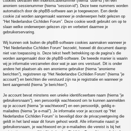
cookies bevatten een indentificatienummer (hierna “user-id”) en een
anoniem sessienummer (hierna “session-id”). Deze twee nummers worden
automatisch door de phpBB-software aan je toegewezen. Een derde
cookie zal worden aangemaakt wanneer je onderwerpen hebt gelezen op
“Het Nederlandse Cichliden Forum”. Deze cookie wordt gebruikt om op te
slaan welke onderwerpen gelezen zijn en verbetert daarmee je
gebruikerservaring.
Wij kunnen ook buiten de phpBB-software cookies aanmaken wanneer je
“Het Nederlandse Cichliden Forum” bezoekt, hoewel dit document daarop
niet van toepassing is. Deze tekst heeft betrekking op de pagina’s die
worden aangemaakt door de phpBB-software. De tweede manier is waarin
wij je informatie verzamelen door wat je aan ons verstuurt. Dit is onder
andere het plaatsen als een anonieme gebruiker (hierna “anonieme
berichten”), registreren op “Het Nederlandse Cichliden Forum” (hierna “je
account”) en berichten die verstuurd zijn na je registratie en wanneer je
bent aangemeld (hierna “je berichten”).
Je account bevat minstens een unieke identificeerbare naam (hierna “je
gebruikersnaam”), een persoonlijk wachtwoord om te kunnen aanmelden
op je account (hierna “je wachtwoord”) en een persoonlijk, geldig e-
mailadres (hierna “je e-mail”). Je informatie voor je account op “Het
Nederlandse Cichliden Forum” is beveiligd door de privacywetgeving die
geldt in het land waar dit forum gehost wordt. Alle informatie naast je
gebruikersnaam, je wachtwoord en je e-mailadres die vereist is bij het