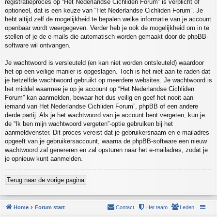
registratieproces op “Het Nederlandse Cichliden Forum” is verplicht of
optioneel, dat is een keuze van “Het Nederlandse Cichliden Forum”. Je
hebt altijd zelf de mogelijkheid te bepalen welke informatie van je account
openbaar wordt weergegeven. Verder heb je ook de mogelijkheid om in te
stellen of je de e-mails die automatisch worden gemaakt door de phpBB-
software wil ontvangen.
Je wachtwoord is versleuteld (en kan niet worden ontsleuteld) waardoor
het op een veilige manier is opgeslagen. Toch is het niet aan te raden dat
je hetzelfde wachtwoord gebruikt op meerdere websites. Je wachtwoord is
het middel waarmee je op je account op “Het Nederlandse Cichliden
Forum” kan aanmelden, bewaar het dus veilig en geef het nooit aan
iemand van Het Nederlandse Cichliden Forum”, phpBB of een andere
derde partij. Als je het wachtwoord van je account bent vergeten, kun je
de “Ik ben mijn wachtwoord vergeten”-optie gebruiken bij het
aanmeldvenster. Dit proces vereist dat je gebruikersnaam en e-mailadres
opgeeft van je gebruikersaccount, waarna de phpBB-software een nieuw
wachtwoord zal genereren en zal opsturen naar het e-mailadres, zodat je
je opnieuw kunt aanmelden.
Terug naar de vorige pagina
Home
Forum start
Contact
Het team
Leden