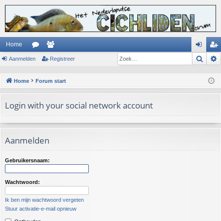
Home
Zoek
Aanmelden
or
ed
Registreer
an
eg
u
en
m
ist
Home
Forum start
m
el
re
Login with your social network account
s
de
er
n
Aanmelden
Gebruikersnaam:
Wachtwoord:
Ik ben mijn wachtwoord vergeten
Stuur activatie-e-mail opnieuw