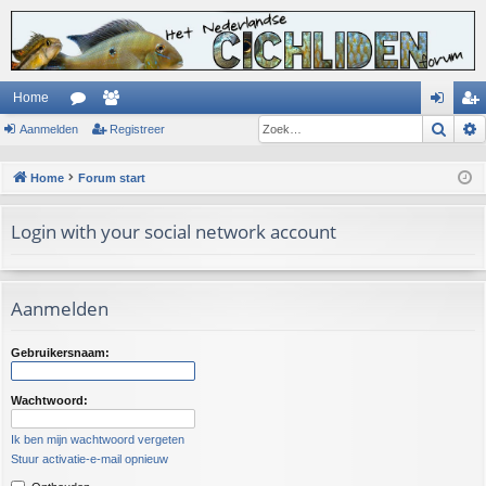
Home
Zoek
Aanmelden
or
ed
Registreer
an
eg
u
en
m
ist
Home
Forum start
m
el
re
Login with your social network account
s
de
er
n
Aanmelden
Gebruikersnaam:
Wachtwoord:
Ik ben mijn wachtwoord vergeten
Stuur activatie-e-mail opnieuw