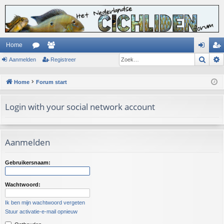
Home
Zoek
Aanmelden
or
ed
Registreer
an
eg
u
en
m
ist
Home
Forum start
m
el
re
Login with your social network account
s
de
er
n
Aanmelden
Gebruikersnaam:
Wachtwoord:
Ik ben mijn wachtwoord vergeten
Stuur activatie-e-mail opnieuw