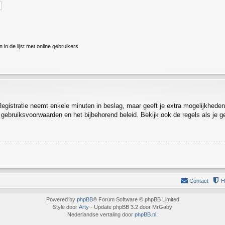
in de lijst met online gebruikers
Registratie neemt enkele minuten in beslag, maar geeft je extra mogelijkhed
e gebruiksvoorwaarden en het bijbehorend beleid. Bekijk ook de regels als je 
Contact
H
Powered by
phpBB
® Forum Software © phpBB Limited
Style door
Arty
- Update phpBB 3.2 door MrGaby
Nederlandse vertaling door
phpBB.nl
.