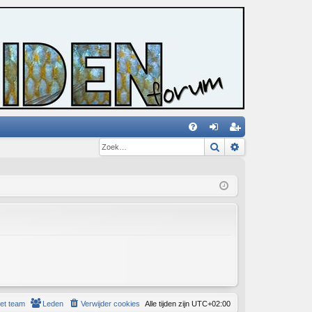
Zoek
Uitgebreid zoe
V
an
eg
&
m
ist
A
el
re
de
er
n
et team
Leden
Verwijder cookies
Alle tijden zijn
UTC+02:00