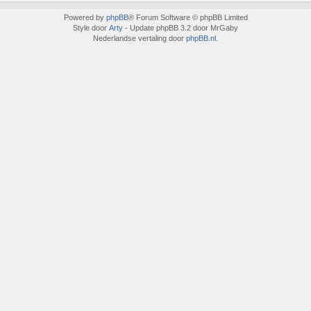
Powered by
phpBB
® Forum Software © phpBB Limited
Style door
Arty
- Update phpBB 3.2 door MrGaby
Nederlandse vertaling door
phpBB.nl
.