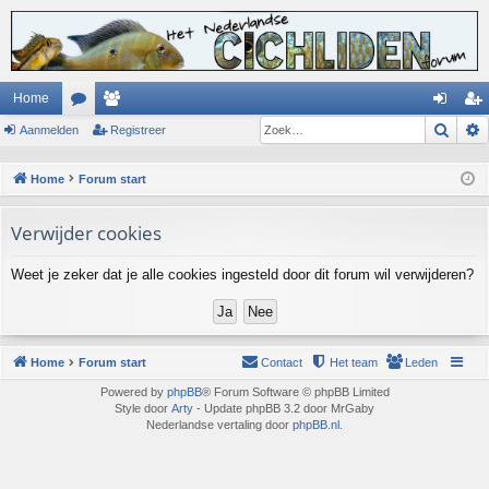
Home
Zoek
Aanmelden
or
ed
Registreer
an
eg
u
en
m
ist
Home
Forum start
m
el
re
Verwijder cookies
s
de
er
n
Weet je zeker dat je alle cookies ingesteld door dit forum wil verwijderen?
Home
Forum start
Contact
Het team
Leden
Powered by
phpBB
® Forum Software © phpBB Limited
Style door
Arty
- Update phpBB 3.2 door MrGaby
Nederlandse vertaling door
phpBB.nl
.