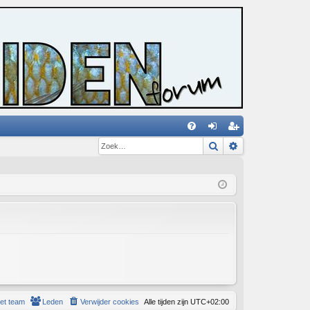
Zoek
Uitgebreid zoe
V
an
eg
&
m
ist
A
el
re
de
er
n
et team
Leden
Verwijder cookies
Alle tijden zijn
UTC+02:00