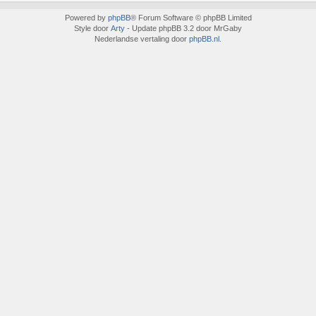
Powered by
phpBB
® Forum Software © phpBB Limited
Style door
Arty
- Update phpBB 3.2 door MrGaby
Nederlandse vertaling door
phpBB.nl
.