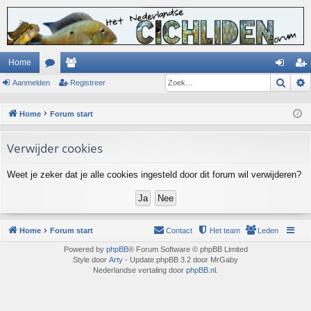
Home
Zoek
Aanmelden
or
ed
Registreer
an
eg
u
en
m
ist
Home
Forum start
m
el
re
Verwijder cookies
s
de
er
n
Weet je zeker dat je alle cookies ingesteld door dit forum wil verwijderen?
Home
Forum start
Contact
Het team
Leden
Powered by
phpBB
® Forum Software © phpBB Limited
Style door
Arty
- Update phpBB 3.2 door MrGaby
Nederlandse vertaling door
phpBB.nl
.