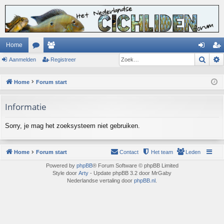
Home
Zoek
Aanmelden
or
ed
Registreer
an
eg
u
en
m
ist
Home
Forum start
m
el
re
Informatie
s
de
er
n
Sorry, je mag het zoeksysteem niet gebruiken.
Home
Forum start
Contact
Het team
Leden
Powered by
phpBB
® Forum Software © phpBB Limited
Style door
Arty
- Update phpBB 3.2 door MrGaby
Nederlandse vertaling door
phpBB.nl
.