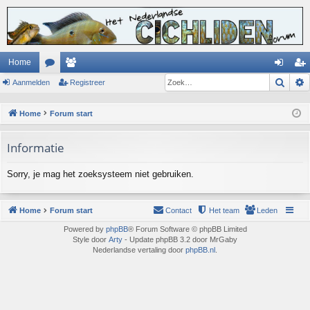
Home
Zoek
Aanmelden
or
ed
Registreer
an
eg
u
en
m
ist
Home
Forum start
m
el
re
Informatie
s
de
er
n
Sorry, je mag het zoeksysteem niet gebruiken.
Home
Forum start
Contact
Het team
Leden
Powered by
phpBB
® Forum Software © phpBB Limited
Style door
Arty
- Update phpBB 3.2 door MrGaby
Nederlandse vertaling door
phpBB.nl
.