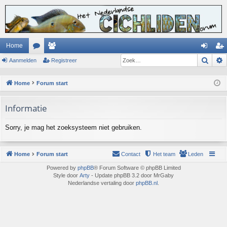
Home
Zoek
Aanmelden
or
ed
Registreer
an
eg
u
en
m
ist
Home
Forum start
m
el
re
Informatie
s
de
er
n
Sorry, je mag het zoeksysteem niet gebruiken.
Home
Forum start
Contact
Het team
Leden
Powered by
phpBB
® Forum Software © phpBB Limited
Style door
Arty
- Update phpBB 3.2 door MrGaby
Nederlandse vertaling door
phpBB.nl
.