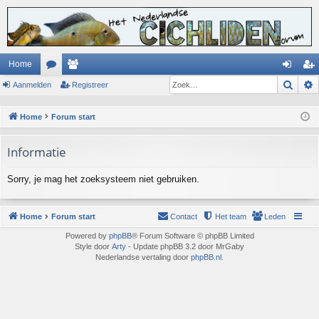
Home
Zoek
Aanmelden
or
ed
Registreer
an
eg
u
en
m
ist
Home
Forum start
m
el
re
Informatie
s
de
er
n
Sorry, je mag het zoeksysteem niet gebruiken.
Home
Forum start
Contact
Het team
Leden
Powered by
phpBB
® Forum Software © phpBB Limited
Style door
Arty
- Update phpBB 3.2 door MrGaby
Nederlandse vertaling door
phpBB.nl
.