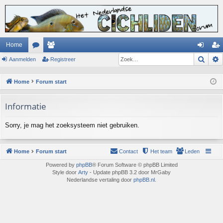
Home
Zoek
Aanmelden
or
ed
Registreer
an
eg
u
en
m
ist
Home
Forum start
m
el
re
Informatie
s
de
er
n
Sorry, je mag het zoeksysteem niet gebruiken.
Home
Forum start
Contact
Het team
Leden
Powered by
phpBB
® Forum Software © phpBB Limited
Style door
Arty
- Update phpBB 3.2 door MrGaby
Nederlandse vertaling door
phpBB.nl
.