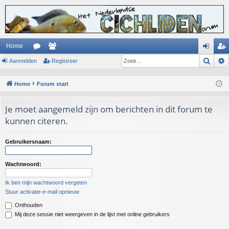
Home
Zoek
Aanmelden
or
ed
Registreer
an
eg
u
en
m
ist
Home
Forum start
m
el
re
Je moet aangemeld zijn om berichten in dit forum te
s
de
er
kunnen citeren.
n
Gebruikersnaam:
Wachtwoord:
Ik ben mijn wachtwoord vergeten
Stuur activatie-e-mail opnieuw
Onthouden
Mij deze sessie niet weergeven in de lijst met online gebruikers