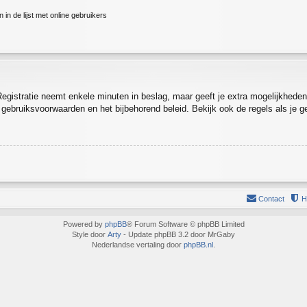
in de lijst met online gebruikers
Registratie neemt enkele minuten in beslag, maar geeft je extra mogelijkhed
e gebruiksvoorwaarden en het bijbehorend beleid. Bekijk ook de regels als je 
Contact
H
Powered by
phpBB
® Forum Software © phpBB Limited
Style door
Arty
- Update phpBB 3.2 door MrGaby
Nederlandse vertaling door
phpBB.nl
.