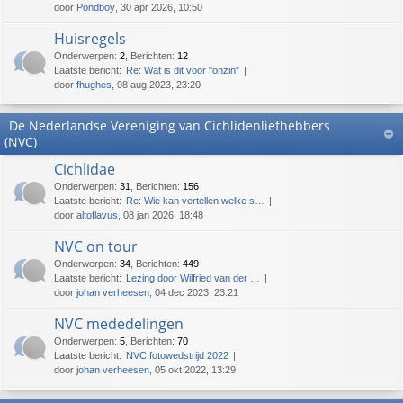
door
Pondboy
, 30 apr 2026, 10:50
Huisregels
Onderwerpen
:
2
,
Berichten
:
12
Laatste bericht:
Re: Wat is dit voor "onzin"
door
fhughes
, 08 aug 2023, 23:20
De Nederlandse Vereniging van Cichlidenliefhebbers
(NVC)
Cichlidae
Onderwerpen
:
31
,
Berichten
:
156
Laatste bericht:
Re: Wie kan vertellen welke s…
door
altoflavus
, 08 jan 2026, 18:48
NVC on tour
Onderwerpen
:
34
,
Berichten
:
449
Laatste bericht:
Lezing door Wilfried van der …
door
johan verheesen
, 04 dec 2023, 23:21
NVC mededelingen
Onderwerpen
:
5
,
Berichten
:
70
Laatste bericht:
NVC fotowedstrijd 2022
door
johan verheesen
, 05 okt 2022, 13:29