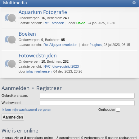
Multimedia
Aquarium Fotografie
Onderwerpen
:
16
,
Berichten
:
240
Laatste bericht:
Re: Fotoboek
door
David
, 24 jan 2025, 16:30
Boeken
Onderwerpen
:
9
,
Berichten
:
95
Laatste bericht:
Re: Allgayer overleden
door
fhughes
, 28 jul 2023, 06:15
Fotowedstrijden
Onderwerpen
:
10
,
Berichten
:
282
Laatste bericht:
NVC fotowedstrijd 2023
door
johan verheesen
, 04 dec 2023, 23:26
Aanmelden
•
Registreer
Gebruikersnaam:
Wachtwoord:
Ik ben mijn wachtwoord vergeten
Onthouden
Wie is er online
In totaal zijn er
8
gebruikers online :: 3 geregistreerd, 0 verborgen en 5 gasten (gebaseerd