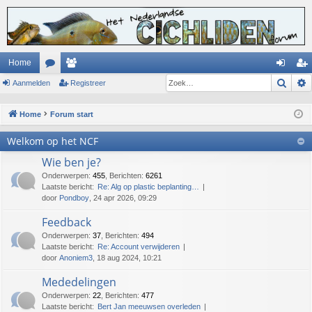
Home
Zoek
Aanmelden
or
ed
Registreer
an
eg
u
en
m
ist
Home
Forum start
m
el
re
Welkom op het NCF
s
de
er
Wie ben je?
n
Onderwerpen
:
455
,
Berichten
:
6261
Laatste bericht:
Re: Alg op plastic beplanting…
door
Pondboy
, 24 apr 2026, 09:29
Feedback
Onderwerpen
:
37
,
Berichten
:
494
Laatste bericht:
Re: Account verwijderen
door
Anoniem3
, 18 aug 2024, 10:21
Mededelingen
Onderwerpen
:
22
,
Berichten
:
477
Laatste bericht:
Bert Jan meeuwsen overleden