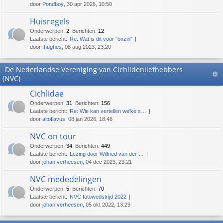
door
Pondboy
, 30 apr 2026, 10:50
Huisregels
Onderwerpen
:
2
,
Berichten
:
12
Laatste bericht:
Re: Wat is dit voor "onzin"
door
fhughes
, 08 aug 2023, 23:20
De Nederlandse Vereniging van Cichlidenliefhebbers
(NVC)
Cichlidae
Onderwerpen
:
31
,
Berichten
:
156
Laatste bericht:
Re: Wie kan vertellen welke s…
door
altoflavus
, 08 jan 2026, 18:48
NVC on tour
Onderwerpen
:
34
,
Berichten
:
449
Laatste bericht:
Lezing door Wilfried van der …
door
johan verheesen
, 04 dec 2023, 23:21
NVC mededelingen
Onderwerpen
:
5
,
Berichten
:
70
Laatste bericht:
NVC fotowedstrijd 2022
door
johan verheesen
, 05 okt 2022, 13:29