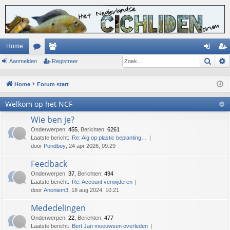
Home
Zoek
Aanmelden
or
ed
Registreer
an
eg
u
en
m
ist
Home
Forum start
m
el
re
Welkom op het NCF
s
de
er
Wie ben je?
n
Onderwerpen
:
455
,
Berichten
:
6261
Laatste bericht:
Re: Alg op plastic beplanting…
door
Pondboy
, 24 apr 2026, 09:29
Feedback
Onderwerpen
:
37
,
Berichten
:
494
Laatste bericht:
Re: Account verwijderen
door
Anoniem3
, 18 aug 2024, 10:21
Mededelingen
Onderwerpen
:
22
,
Berichten
:
477
Laatste bericht:
Bert Jan meeuwsen overleden