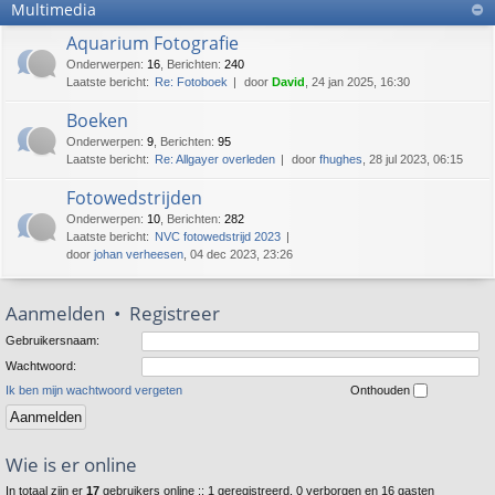
Multimedia
Aquarium Fotografie
Onderwerpen
:
16
,
Berichten
:
240
Laatste bericht:
Re: Fotoboek
door
David
, 24 jan 2025, 16:30
Boeken
Onderwerpen
:
9
,
Berichten
:
95
Laatste bericht:
Re: Allgayer overleden
door
fhughes
, 28 jul 2023, 06:15
Fotowedstrijden
Onderwerpen
:
10
,
Berichten
:
282
Laatste bericht:
NVC fotowedstrijd 2023
door
johan verheesen
, 04 dec 2023, 23:26
Aanmelden
•
Registreer
Gebruikersnaam:
Wachtwoord:
Ik ben mijn wachtwoord vergeten
Onthouden
Wie is er online
In totaal zijn er
17
gebruikers online :: 1 geregistreerd, 0 verborgen en 16 gasten