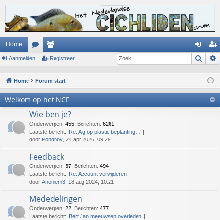
Home
Zoek
Aanmelden
or
ed
Registreer
an
eg
u
en
m
ist
Home
Forum start
m
el
re
Welkom op het NCF
s
de
er
Wie ben je?
n
Onderwerpen
:
455
,
Berichten
:
6261
Laatste bericht:
Re: Alg op plastic beplanting…
door
Pondboy
, 24 apr 2026, 09:29
Feedback
Onderwerpen
:
37
,
Berichten
:
494
Laatste bericht:
Re: Account verwijderen
door
Anoniem3
, 18 aug 2024, 10:21
Mededelingen
Onderwerpen
:
22
,
Berichten
:
477
Laatste bericht:
Bert Jan meeuwsen overleden