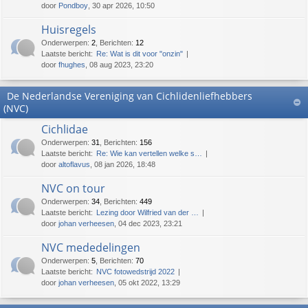
door
Pondboy
, 30 apr 2026, 10:50
Huisregels
Onderwerpen
:
2
,
Berichten
:
12
Laatste bericht:
Re: Wat is dit voor "onzin"
door
fhughes
, 08 aug 2023, 23:20
De Nederlandse Vereniging van Cichlidenliefhebbers
(NVC)
Cichlidae
Onderwerpen
:
31
,
Berichten
:
156
Laatste bericht:
Re: Wie kan vertellen welke s…
door
altoflavus
, 08 jan 2026, 18:48
NVC on tour
Onderwerpen
:
34
,
Berichten
:
449
Laatste bericht:
Lezing door Wilfried van der …
door
johan verheesen
, 04 dec 2023, 23:21
NVC mededelingen
Onderwerpen
:
5
,
Berichten
:
70
Laatste bericht:
NVC fotowedstrijd 2022
door
johan verheesen
, 05 okt 2022, 13:29