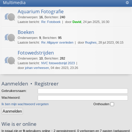
Multimedia
Aquarium Fotografie
Onderwerpen
:
16
,
Berichten
:
240
Laatste bericht:
Re: Fotoboek
door
David
, 24 jan 2025, 16:30
Boeken
Onderwerpen
:
9
,
Berichten
:
95
Laatste bericht:
Re: Allgayer overleden
door
fhughes
, 28 jul 2023, 06:15
Fotowedstrijden
Onderwerpen
:
10
,
Berichten
:
282
Laatste bericht:
NVC fotowedstrijd 2023
door
johan verheesen
, 04 dec 2023, 23:26
Aanmelden
•
Registreer
Gebruikersnaam:
Wachtwoord:
Ik ben mijn wachtwoord vergeten
Onthouden
Wie is er online
In totaal zijn er
9
gebruikers online :: 2 geregistreerd, 0 verborgen en 7 gasten (gebaseerd