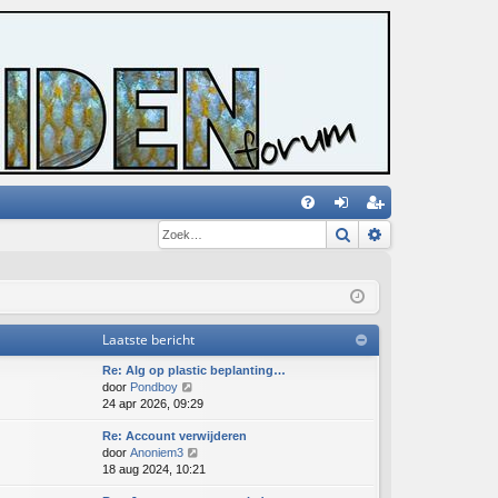
Zoek
Uitgebreid zoe
V
an
eg
&
m
ist
A
el
re
de
er
Laatste bericht
n
Re: Alg op plastic beplanting…
B
door
Pondboy
e
24 apr 2026, 09:29
k
Re: Account verwijderen
i
B
door
Anoniem3
j
e
18 aug 2024, 10:21
k
k
l