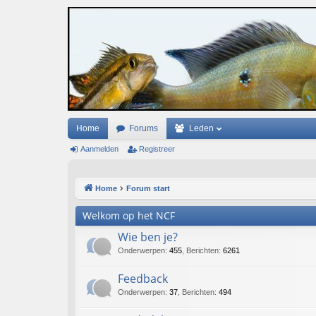
Home
Forums
Leden
Aanmelden
Registreer
Home
Forum start
Welkom op het NCF
Wie ben je?
Onderwerpen
:
455
,
Berichten
:
6261
Feedback
Onderwerpen
:
37
,
Berichten
:
494