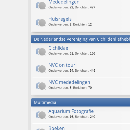
Mededelingen
Onderwerpen
:
22
,
Berichten
:
477
Huisregels
Onderwerpen
:
2
,
Berichten
:
12
De Nederlandse Vereniging van Cichlidenliefheb
Cichlidae
Onderwerpen
:
31
,
Berichten
:
156
NVC on tour
Onderwerpen
:
34
,
Berichten
:
449
NVC mededelingen
Onderwerpen
:
5
,
Berichten
:
70
Multimedia
Aquarium Fotografie
Onderwerpen
:
16
,
Berichten
:
240
Boeken