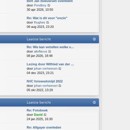
Bert Jan meeuwsen overleden
i
a
B
door
Pondboy
j
a
e
30 apr 2026, 10:50
k
t
k
l
s
Re: Wat is dit voor "onzin"
i
a
t
B
door
fhughes
j
a
e
e
08 aug 2023, 23:20
k
t
b
k
l
s
e
i
a
t
r
Laatste bericht
j
a
e
i
k
t
b
c
Re: Wie kan vertellen welke s…
l
s
e
h
B
door
altoflavus
a
t
r
t
e
08 jan 2026, 18:48
a
e
i
k
t
b
c
Lezing door Wilfried van der …
i
s
e
h
B
door
johan verheesen
j
t
r
t
e
04 dec 2023, 23:21
k
e
i
k
l
b
c
NVC fotowedstrijd 2022
i
a
e
h
B
door
johan verheesen
j
a
r
t
e
05 okt 2022, 13:29
k
t
i
k
l
s
c
i
a
t
h
Laatste bericht
j
a
e
t
k
t
b
Re: Fotoboek
l
s
e
B
door
David
a
t
r
e
24 jan 2025, 16:30
a
e
i
k
t
b
c
Re: Allgayer overleden
i
s
e
h