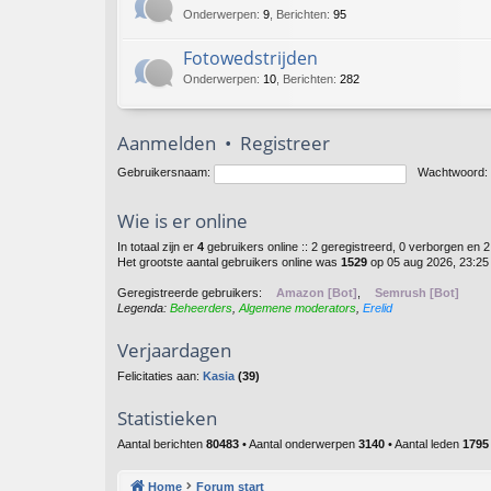
Onderwerpen
:
9
,
Berichten
:
95
Fotowedstrijden
Onderwerpen
:
10
,
Berichten
:
282
Aanmelden
•
Registreer
Gebruikersnaam:
Wachtwoord:
Wie is er online
In totaal zijn er
4
gebruikers online :: 2 geregistreerd, 0 verborgen en 
Het grootste aantal gebruikers online was
1529
op 05 aug 2026, 23:25
Geregistreerde gebruikers:
Amazon [Bot]
,
Semrush [Bot]
Legenda:
Beheerders
,
Algemene moderators
,
Erelid
Verjaardagen
Felicitaties aan:
Kasia
(39)
Statistieken
Aantal berichten
80483
• Aantal onderwerpen
3140
• Aantal leden
1795
Home
Forum start