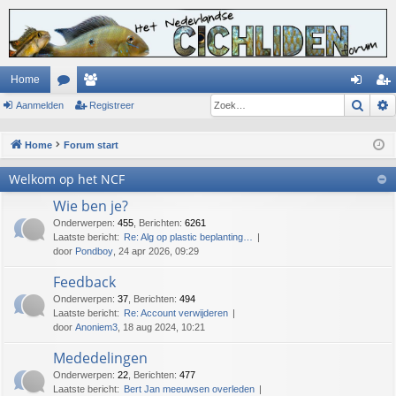
Home
Zoek
Aanmelden
or
ed
Registreer
an
eg
u
en
m
ist
Home
Forum start
m
el
re
Welkom op het NCF
s
de
er
Wie ben je?
n
Onderwerpen
:
455
,
Berichten
:
6261
Laatste bericht:
Re: Alg op plastic beplanting…
door
Pondboy
, 24 apr 2026, 09:29
Feedback
Onderwerpen
:
37
,
Berichten
:
494
Laatste bericht:
Re: Account verwijderen
door
Anoniem3
, 18 aug 2024, 10:21
Mededelingen
Onderwerpen
:
22
,
Berichten
:
477
Laatste bericht:
Bert Jan meeuwsen overleden