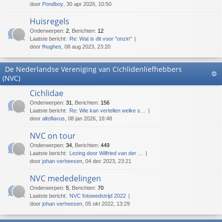
door
Pondboy
, 30 apr 2026, 10:50
Huisregels
Onderwerpen
:
2
,
Berichten
:
12
Laatste bericht:
Re: Wat is dit voor "onzin"
door
fhughes
, 08 aug 2023, 23:20
De Nederlandse Vereniging van Cichlidenliefhebbers
(NVC)
Cichlidae
Onderwerpen
:
31
,
Berichten
:
156
Laatste bericht:
Re: Wie kan vertellen welke s…
door
altoflavus
, 08 jan 2026, 18:48
NVC on tour
Onderwerpen
:
34
,
Berichten
:
449
Laatste bericht:
Lezing door Wilfried van der …
door
johan verheesen
, 04 dec 2023, 23:21
NVC mededelingen
Onderwerpen
:
5
,
Berichten
:
70
Laatste bericht:
NVC fotowedstrijd 2022
door
johan verheesen
, 05 okt 2022, 13:29