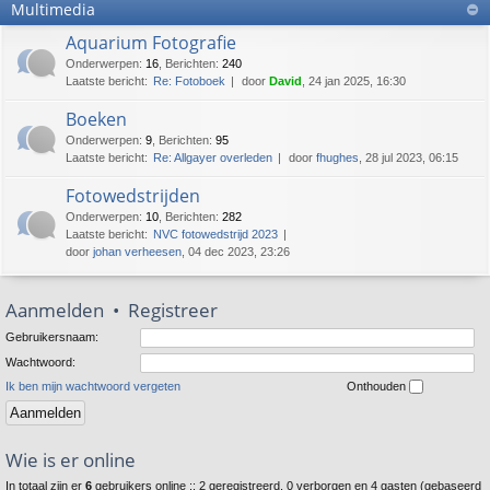
Multimedia
Aquarium Fotografie
Onderwerpen
:
16
,
Berichten
:
240
Laatste bericht:
Re: Fotoboek
door
David
, 24 jan 2025, 16:30
Boeken
Onderwerpen
:
9
,
Berichten
:
95
Laatste bericht:
Re: Allgayer overleden
door
fhughes
, 28 jul 2023, 06:15
Fotowedstrijden
Onderwerpen
:
10
,
Berichten
:
282
Laatste bericht:
NVC fotowedstrijd 2023
door
johan verheesen
, 04 dec 2023, 23:26
Aanmelden
•
Registreer
Gebruikersnaam:
Wachtwoord:
Ik ben mijn wachtwoord vergeten
Onthouden
Wie is er online
In totaal zijn er
6
gebruikers online :: 2 geregistreerd, 0 verborgen en 4 gasten (gebaseerd