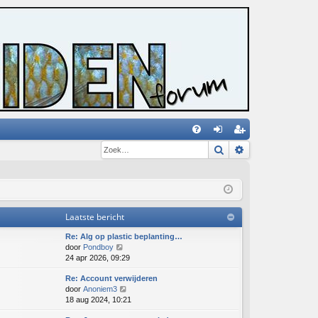
Zoek
Uitgebreid zoe
V
an
eg
&
m
ist
A
el
re
de
er
Laatste bericht
n
Re: Alg op plastic beplanting…
B
door
Pondboy
e
24 apr 2026, 09:29
k
Re: Account verwijderen
i
B
door
Anoniem3
j
e
18 aug 2024, 10:21
k
k
l