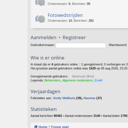
Onderwerpen
:
9
,
Berichten
:
95
Fotowedstrijden
Onderwerpen
:
10
,
Berichten
:
282
Aanmelden
•
Registreer
Gebruikersnaam:
Wachtwoord:
Wie is er online
In totaal zijn er
4
gebruikers online :: 1 geregistreerd, 0 verborgen en 
Het grootste aantal gebruikers online was
1529
op 05 aug 2026, 23:25
Geregistreerde gebruikers:
Semrush [Bot]
Legenda:
Beheerders
,
Algemene moderators
,
Erelid
Verjaardagen
Felicitaties aan:
Jordy Veldhuis
(39),
Hazeras
(37)
Statistieken
Aantal berichten
80481
• Aantal onderwerpen
3140
• Aantal leden
1795
Home
Forum start