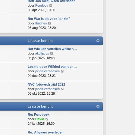
Bert Jan meeuwsen overleden
i
a
B
door
Pondboy
j
a
e
30 apr 2026, 10:50
k
t
k
l
s
Re: Wat is dit voor "onzin"
i
a
t
B
door
fhughes
j
a
e
e
08 aug 2023, 23:20
k
t
b
k
l
s
e
i
a
t
r
Laatste bericht
j
a
e
i
k
t
b
c
Re: Wie kan vertellen welke s…
l
s
e
h
B
door
altoflavus
a
t
r
t
e
08 jan 2026, 18:48
a
e
i
k
t
b
c
Lezing door Wilfried van der …
i
s
e
h
B
door
johan verheesen
j
t
r
t
e
04 dec 2023, 23:21
k
e
i
k
l
b
c
NVC fotowedstrijd 2022
i
a
e
h
B
door
johan verheesen
j
a
r
t
e
05 okt 2022, 13:29
k
t
i
k
l
s
c
i
a
t
h
Laatste bericht
j
a
e
t
k
t
b
Re: Fotoboek
l
s
e
B
door
David
a
t
r
e
24 jan 2025, 16:30
a
e
i
k
t
b
c
Re: Allgayer overleden
i
s
e
h