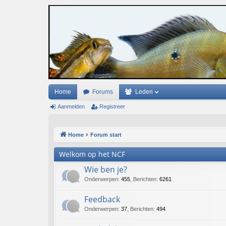
Home
Forums
Leden
Aanmelden
Registreer
Home
Forum start
Welkom op het NCF
Wie ben je?
Onderwerpen
:
455
,
Berichten
:
6261
Feedback
Onderwerpen
:
37
,
Berichten
:
494