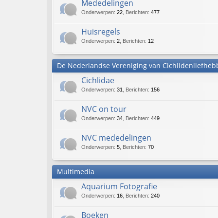
Mededelingen
Onderwerpen
:
22
,
Berichten
:
477
Huisregels
Onderwerpen
:
2
,
Berichten
:
12
De Nederlandse Vereniging van Cichlidenliefheb
Cichlidae
Onderwerpen
:
31
,
Berichten
:
156
NVC on tour
Onderwerpen
:
34
,
Berichten
:
449
NVC mededelingen
Onderwerpen
:
5
,
Berichten
:
70
Multimedia
Aquarium Fotografie
Onderwerpen
:
16
,
Berichten
:
240
Boeken