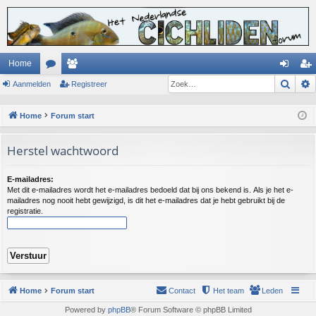
Home
Zoek
Aanmelden
or
ed
Registreer
an
eg
u
en
m
ist
Home
Forum start
m
el
re
Herstel wachtwoord
s
de
er
n
E-mailadres:
Met dit e-mailadres wordt het e-mailadres bedoeld dat bij ons bekend is. Als je het e-
mailadres nog nooit hebt gewijzigd, is dit het e-mailadres dat je hebt gebruikt bij de
registratie.
Home
Forum start
Contact
Het team
Leden
Powered by
phpBB
® Forum Software © phpBB Limited