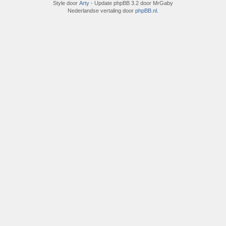
Style door
Arty
- Update phpBB 3.2 door MrGaby
Nederlandse vertaling door
phpBB.nl
.