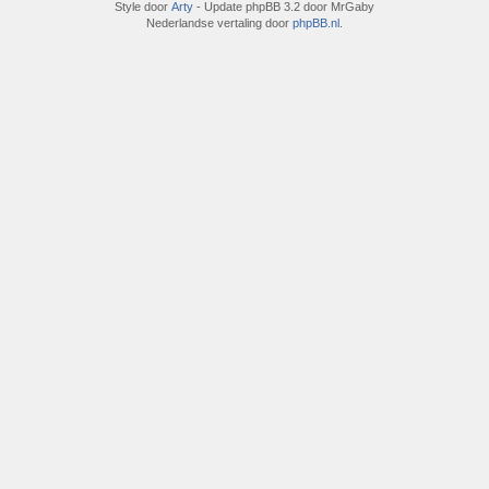
Style door
Arty
- Update phpBB 3.2 door MrGaby
Nederlandse vertaling door
phpBB.nl
.