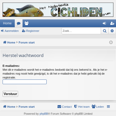
Home
Zoek
Aanmelden
or
ed
Registreer
an
eg
u
en
m
ist
Home
Forum start
m
el
re
Herstel wachtwoord
s
de
er
n
E-mailadres:
Met dit e-mailadres wordt het e-mailadres bedoeld dat bij ons bekend is. Als je het e-
mailadres nog nooit hebt gewijzigd, is dit het e-mailadres dat je hebt gebruikt bij de
registratie.
Home
Forum start
Contact
Het team
Leden
Powered by
phpBB
® Forum Software © phpBB Limited