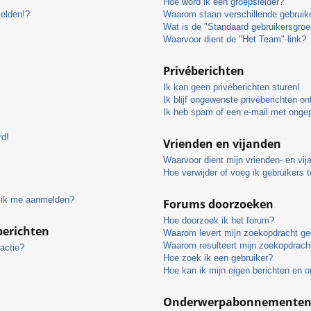
Hoe word ik een groepsleider?
melden!?
Waarom staan verschillende gebruike
Wat is de "Standaard gebruikersgroe
Waarvoor dient de "Het Team"-link?
Privéberichten
Ik kan geen privéberichten sturen!
Ik blijf ongewenste privéberichten o
Ik heb spam of een e-mail met onge
rd!
Vrienden en vijanden
Waarvoor dient mijn vrienden- en vija
Hoe verwijder of voeg ik gebruikers t
t ik me aanmelden?
Forums doorzoeken
Hoe doorzoek ik het forum?
berichten
Waarom levert mijn zoekopdracht ge
Waarom resulteert mijn zoekopdracht
actie?
Hoe zoek ik een gebruiker?
Hoe kan ik mijn eigen berichten en 
Onderwerpabonnementen e