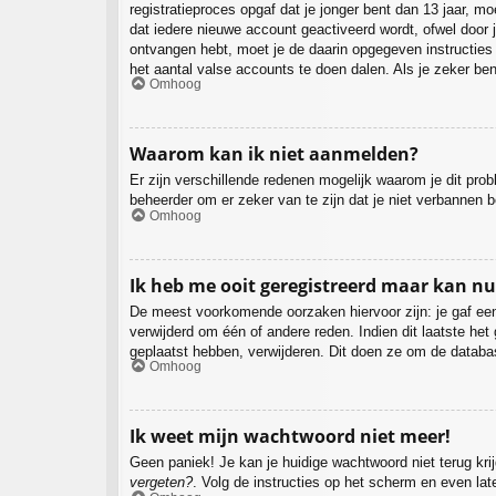
registratieproces opgaf dat je jonger bent dan 13 jaar, 
dat iedere nieuwe account geactiveerd wordt, ofwel door j
ontvangen hebt, moet je de daarin opgegeven instructies
het aantal valse accounts te doen dalen. Als je zeker be
Omhoog
Waarom kan ik niet aanmelden?
Er zijn verschillende redenen mogelijk waarom je dit pro
beheerder om er zeker van te zijn dat je niet verbannen b
Omhoog
Ik heb me ooit geregistreerd maar kan n
De meest voorkomende oorzaken hiervoor zijn: je gaf een
verwijderd om één of andere reden. Indien dit laatste het
geplaatst hebben, verwijderen. Dit doen ze om de databa
Omhoog
Ik weet mijn wachtwoord niet meer!
Geen paniek! Je kan je huidige wachtwoord niet terug kr
vergeten?
. Volg de instructies op het scherm en even lat