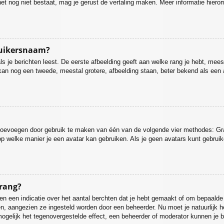
ien het nog niet bestaat, mag je gerust de vertaling maken. Meer informatie h
ruikersnaam?
 je berichten leest. De eerste afbeelding geeft aan welke rang je hebt, meesta
r kan nog een tweede, meestal grotere, afbeelding staan, beter bekend als een 
r toevoegen door gebruik te maken van één van de volgende vier methodes: Grav
p welke manier je een avatar kan gebruiken. Als je geen avatars kunt gebrui
 rang?
 een indicatie over het aantal berchten dat je hebt gemaakt of om bepaalde ge
gen, aangezien ze ingesteld worden door een beheerder. Nu moet je natuurlijk
mogelijk het tegenovergestelde effect, een beheerder of moderator kunnen je b