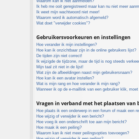
Waarom kan ik niet aanmelden?
Ik heb me ooit geregistreerd maar kan nu niet meer aan
Ik weet mijn wachtwoord niet meer!
Waarom word ik automatisch afgemeld?
Wat doet "verwijder cookies"?
Gebruikersvoorkeuren en instellingen
Hoe verander ik mijn instellingen?
Hoe kan ik onzichtbaar zijn in de online gebruikers lijst?
De tijden zijn niet correct!
Ik wijzigde de tijdzone, maar de tijd is nog steeds verkee
Mijn taal zit niet in de lijst!
Wat zijn de afbeeldingen naast mijn gebruikersnaam?
Hoe kan ik een avatar instellen?
Wat is mijn rang en hoe verander ik mijn rang?
Wanneer ik op de e-maillink van een gebruiker klik, moe
Vragen in verband met het plaatsen van 
Hoe plaats ik een onderwerp in een forum of maak een re
Hoe wijzig of verwijder ik een bericht?
Hoe voeg ik een onderschrift toe aan mijn bericht?
Hoe maak ik een peiling?
Waarom kan ik niet meer peilingsopties toevoegen?
Hoe wijzig of verwijder ik een peiling?