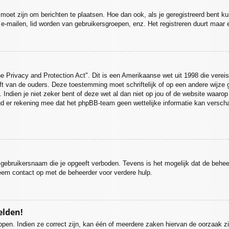
d moet zijn om berichten te plaatsen. Hoe dan ook, als je geregistreerd bent k
 e-mailen, lid worden van gebruikersgroepen, enz. Het registreren duurt maar
e Privacy and Protection Act". Dit is een Amerikaanse wet uit 1998 die verei
ft van de ouders. Deze toestemming moet schriftelijk of op een andere wijze
 Indien je niet zeker bent of deze wet al dan niet op jou of de website waarop
ud er rekening mee dat het phpBB-team geen wettelijke informatie kan verscha
 gebruikersnaam die je opgeeft verboden. Tevens is het mogelijk dat de behee
eem contact op met de beheerder voor verdere hulp.
elden!
pen. Indien ze correct zijn, kan één of meerdere zaken hiervan de oorzaak zi