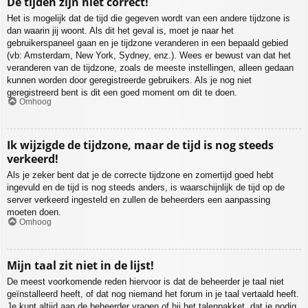
De tijden zijn niet correct!
Het is mogelijk dat de tijd die gegeven wordt van een andere tijdzone is
dan waarin jij woont. Als dit het geval is, moet je naar het
gebruikerspaneel gaan en je tijdzone veranderen in een bepaald gebied
(vb: Amsterdam, New York, Sydney, enz.). Wees er bewust van dat het
veranderen van de tijdzone, zoals de meeste instellingen, alleen gedaan
kunnen worden door geregistreerde gebruikers. Als je nog niet
geregistreerd bent is dit een goed moment om dit te doen.
Omhoog
Ik wijzigde de tijdzone, maar de tijd is nog steeds
verkeerd!
Als je zeker bent dat je de correcte tijdzone en zomertijd goed hebt
ingevuld en de tijd is nog steeds anders, is waarschijnlijk de tijd op de
server verkeerd ingesteld en zullen de beheerders een aanpassing
moeten doen.
Omhoog
Mijn taal zit niet in de lijst!
De meest voorkomende reden hiervoor is dat de beheerder je taal niet
geïnstalleerd heeft, of dat nog niemand het forum in je taal vertaald heeft.
Je kunt altijd aan de beheerder vragen of hij het talenpakket, dat je nodig