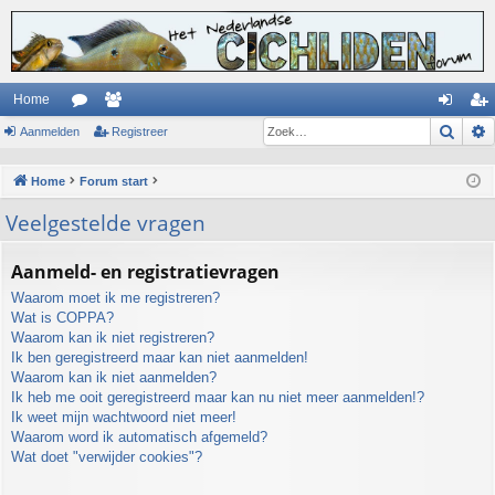
Home
Zoek
Aanmelden
or
ed
Registreer
an
eg
u
en
m
ist
Home
Forum start
m
el
re
Veelgestelde vragen
s
de
er
n
Aanmeld- en registratievragen
Waarom moet ik me registreren?
Wat is COPPA?
Waarom kan ik niet registreren?
Ik ben geregistreerd maar kan niet aanmelden!
Waarom kan ik niet aanmelden?
Ik heb me ooit geregistreerd maar kan nu niet meer aanmelden!?
Ik weet mijn wachtwoord niet meer!
Waarom word ik automatisch afgemeld?
Wat doet "verwijder cookies"?