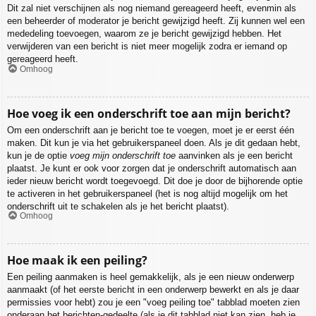
Dit zal niet verschijnen als nog niemand gereageerd heeft, evenmin als
een beheerder of moderator je bericht gewijzigd heeft. Zij kunnen wel een
mededeling toevoegen, waarom ze je bericht gewijzigd hebben. Het
verwijderen van een bericht is niet meer mogelijk zodra er iemand op
gereageerd heeft.
Omhoog
Hoe voeg ik een onderschrift toe aan mijn bericht?
Om een onderschrift aan je bericht toe te voegen, moet je er eerst één
maken. Dit kun je via het gebruikerspaneel doen. Als je dit gedaan hebt,
kun je de optie
voeg mijn onderschrift toe
aanvinken als je een bericht
plaatst. Je kunt er ook voor zorgen dat je onderschrift automatisch aan
ieder nieuw bericht wordt toegevoegd. Dit doe je door de bijhorende optie
te activeren in het gebruikerspaneel (het is nog altijd mogelijk om het
onderschrift uit te schakelen als je het bericht plaatst).
Omhoog
Hoe maak ik een peiling?
Een peiling aanmaken is heel gemakkelijk, als je een nieuw onderwerp
aanmaakt (of het eerste bericht in een onderwerp bewerkt en als je daar
permissies voor hebt) zou je een "voeg peiling toe" tabblad moeten zien
onderaan het berichten-gedeelte (als je dit tabblad niet kan zien, heb je