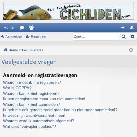
Home
Zoek
Aanmelden
or
ed
Registreer
an
eg
u
en
m
ist
Home
Forum start
m
el
re
Veelgestelde vragen
s
de
er
n
Aanmeld- en registratievragen
Waarom moet ik me registreren?
Wat is COPPA?
Waarom kan ik niet registreren?
Ik ben geregistreerd maar kan niet aanmelden!
Waarom kan ik niet aanmelden?
Ik heb me ooit geregistreerd maar kan nu niet meer aanmelden!?
Ik weet mijn wachtwoord niet meer!
Waarom word ik automatisch afgemeld?
Wat doet "verwijder cookies"?