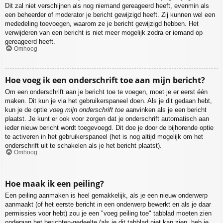
Dit zal niet verschijnen als nog niemand gereageerd heeft, evenmin als
een beheerder of moderator je bericht gewijzigd heeft. Zij kunnen wel een
mededeling toevoegen, waarom ze je bericht gewijzigd hebben. Het
verwijderen van een bericht is niet meer mogelijk zodra er iemand op
gereageerd heeft.
Omhoog
Hoe voeg ik een onderschrift toe aan mijn bericht?
Om een onderschrift aan je bericht toe te voegen, moet je er eerst één
maken. Dit kun je via het gebruikerspaneel doen. Als je dit gedaan hebt,
kun je de optie
voeg mijn onderschrift toe
aanvinken als je een bericht
plaatst. Je kunt er ook voor zorgen dat je onderschrift automatisch aan
ieder nieuw bericht wordt toegevoegd. Dit doe je door de bijhorende optie
te activeren in het gebruikerspaneel (het is nog altijd mogelijk om het
onderschrift uit te schakelen als je het bericht plaatst).
Omhoog
Hoe maak ik een peiling?
Een peiling aanmaken is heel gemakkelijk, als je een nieuw onderwerp
aanmaakt (of het eerste bericht in een onderwerp bewerkt en als je daar
permissies voor hebt) zou je een "voeg peiling toe" tabblad moeten zien
onderaan het berichten-gedeelte (als je dit tabblad niet kan zien, heb je