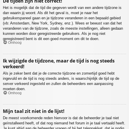
De tijden zijn niet correct!
Het is mogelijk dat de tijd die gegeven wordt van een andere tijdzone is
dan waarin jij woont. Als dit het geval is, moet je naar het
gebruikerspaneel gaan en je tijdzone veranderen in een bepaald gebied
(vb: Amsterdam, New York, Sydney, enz.). Wees er bewust van dat het
veranderen van de tijdzone, zoals de meeste instellingen, alleen gedaan
kunnen worden door geregistreerde gebruikers. Als je nog niet
geregistreerd bent is dit een goed moment om dit te doen.
Omhoog
Ik wijzigde de tijdzone, maar de tijd is nog steeds
verkeerd!
Als je zeker bent dat je de correcte tijdzone en zomertijd goed hebt
ingevuld en de tijd is nog steeds anders, is waarschijnlijk de tijd op de
server verkeerd ingesteld en zullen de beheerders een aanpassing
moeten doen.
Omhoog
Mijn taal zit niet in de lijst!
De meest voorkomende reden hiervoor is dat de beheerder je taal niet
geïnstalleerd heeft, of dat nog niemand het forum in je taal vertaald heeft.
Je kunt altijd aan de beheerder vragen of hij het talenpakket, dat je nodig