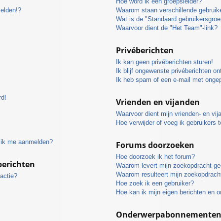
Hoe word ik een groepsleider?
melden!?
Waarom staan verschillende gebruike
Wat is de "Standaard gebruikersgroe
Waarvoor dient de "Het Team"-link?
Privéberichten
Ik kan geen privéberichten sturen!
Ik blijf ongewenste privéberichten o
Ik heb spam of een e-mail met onge
rd!
Vrienden en vijanden
Waarvoor dient mijn vrienden- en vija
Hoe verwijder of voeg ik gebruikers t
t ik me aanmelden?
Forums doorzoeken
Hoe doorzoek ik het forum?
berichten
Waarom levert mijn zoekopdracht ge
Waarom resulteert mijn zoekopdracht
actie?
Hoe zoek ik een gebruiker?
Hoe kan ik mijn eigen berichten en 
Onderwerpabonnementen e