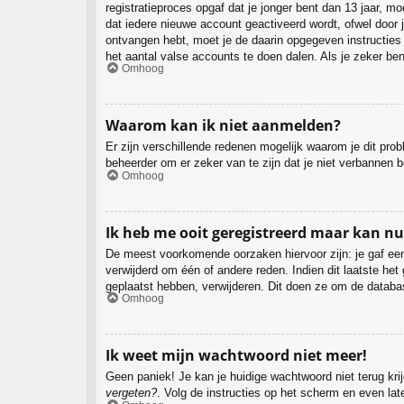
registratieproces opgaf dat je jonger bent dan 13 jaar, 
dat iedere nieuwe account geactiveerd wordt, ofwel door j
ontvangen hebt, moet je de daarin opgegeven instructies
het aantal valse accounts te doen dalen. Als je zeker be
Omhoog
Waarom kan ik niet aanmelden?
Er zijn verschillende redenen mogelijk waarom je dit pro
beheerder om er zeker van te zijn dat je niet verbannen b
Omhoog
Ik heb me ooit geregistreerd maar kan n
De meest voorkomende oorzaken hiervoor zijn: je gaf een
verwijderd om één of andere reden. Indien dit laatste het
geplaatst hebben, verwijderen. Dit doen ze om de databa
Omhoog
Ik weet mijn wachtwoord niet meer!
Geen paniek! Je kan je huidige wachtwoord niet terug kr
vergeten?
. Volg de instructies op het scherm en even lat