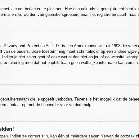
d moet zijn om berichten te plaatsen. Hoe dan ook, als je geregistreerd bent k
 e-mailen, lid worden van gebruikersgroepen, enz. Het registreren duurt maar
e Privacy and Protection Act". Dit is een Amerikaanse wet uit 1998 die verei
ft van de ouders. Deze toestemming moet schriftelijk of op een andere wijze
 Indien je niet zeker bent of deze wet al dan niet op jou of de website waarop
ud er rekening mee dat het phpBB-team geen wettelijke informatie kan verscha
 gebruikersnaam die je opgeeft verboden. Tevens is het mogelijk dat de behee
eem contact op met de beheerder voor verdere hulp.
elden!
pen. Indien ze correct zijn, kan één of meerdere zaken hiervan de oorzaak zi