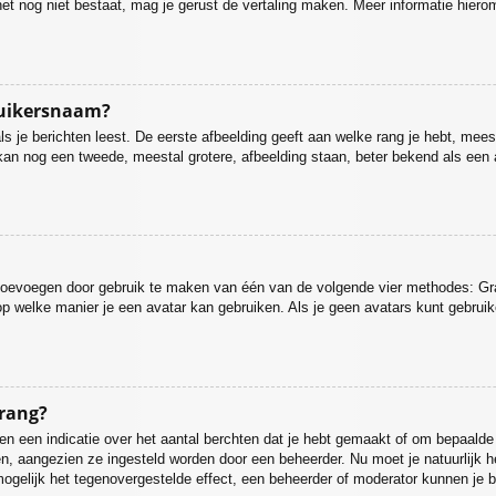
ien het nog niet bestaat, mag je gerust de vertaling maken. Meer informatie h
ruikersnaam?
 je berichten leest. De eerste afbeelding geeft aan welke rang je hebt, meesta
r kan nog een tweede, meestal grotere, afbeelding staan, beter bekend als een 
r toevoegen door gebruik te maken van één van de volgende vier methodes: Grav
p welke manier je een avatar kan gebruiken. Als je geen avatars kunt gebrui
 rang?
 een indicatie over het aantal berchten dat je hebt gemaakt of om bepaalde ge
gen, aangezien ze ingesteld worden door een beheerder. Nu moet je natuurlijk
mogelijk het tegenovergestelde effect, een beheerder of moderator kunnen je b