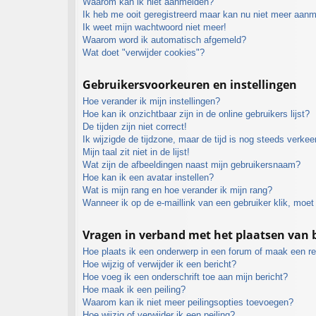
Waarom kan ik niet aanmelden?
Ik heb me ooit geregistreerd maar kan nu niet meer aan
Ik weet mijn wachtwoord niet meer!
Waarom word ik automatisch afgemeld?
Wat doet "verwijder cookies"?
Gebruikersvoorkeuren en instellingen
Hoe verander ik mijn instellingen?
Hoe kan ik onzichtbaar zijn in de online gebruikers lijst?
De tijden zijn niet correct!
Ik wijzigde de tijdzone, maar de tijd is nog steeds verkee
Mijn taal zit niet in de lijst!
Wat zijn de afbeeldingen naast mijn gebruikersnaam?
Hoe kan ik een avatar instellen?
Wat is mijn rang en hoe verander ik mijn rang?
Wanneer ik op de e-maillink van een gebruiker klik, moe
Vragen in verband met het plaatsen van 
Hoe plaats ik een onderwerp in een forum of maak een re
Hoe wijzig of verwijder ik een bericht?
Hoe voeg ik een onderschrift toe aan mijn bericht?
Hoe maak ik een peiling?
Waarom kan ik niet meer peilingsopties toevoegen?
Hoe wijzig of verwijder ik een peiling?